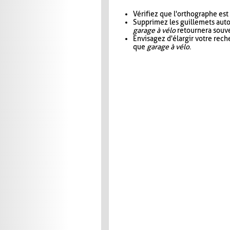
Vérifiez que l'orthographe est
Supprimez les guillemets aut
garage à vélo
retournera souve
Envisagez d'élargir votre rec
que
garage à vélo
.