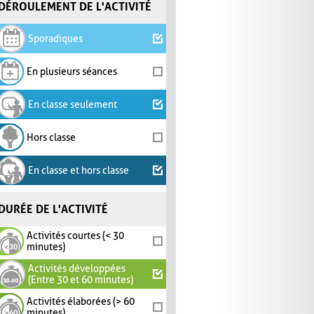
DÉROULEMENT DE L'ACTIVITÉ
Sporadiques
En plusieurs séances
En classe seulement
Hors classe
En classe et hors classe
DURÉE DE L'ACTIVITÉ
Activités courtes (< 30
minutes)
Activités développées
(Entre 30 et 60 minutes)
Activités élaborées (> 60
minutes)