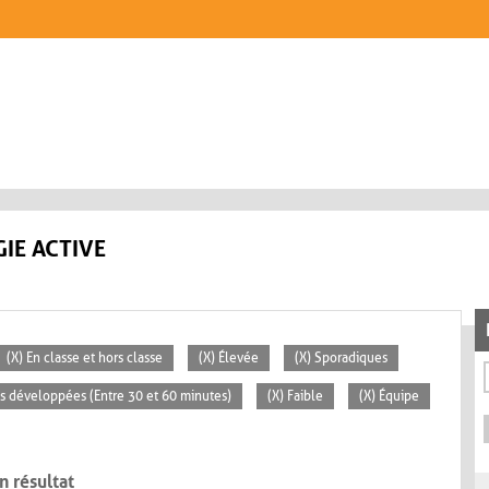
IE ACTIVE
(X) En classe et hors classe
(X) Élevée
(X) Sporadiques
tés développées (Entre 30 et 60 minutes)
(X) Faible
(X) Équipe
n résultat