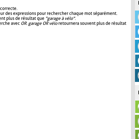
 correcte.
our des expressions pour rechercher chaque mot séparément.
nt plus de résultat que
"garage à vélo"
.
herche avec
OR
.
garage OR vélo
retournera souvent plus de résultat