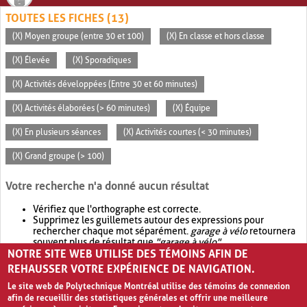
TOUTES LES FICHES (13)
(X) Moyen groupe (entre 30 et 100)
(X) En classe et hors classe
(X) Élevée
(X) Sporadiques
(X) Activités développées (Entre 30 et 60 minutes)
(X) Activités élaborées (> 60 minutes)
(X) Équipe
(X) En plusieurs séances
(X) Activités courtes (< 30 minutes)
(X) Grand groupe (> 100)
Votre recherche n'a donné aucun résultat
Vérifiez que l'orthographe est correcte.
Supprimez les guillemets autour des expressions pour
rechercher chaque mot séparément.
garage à vélo
retournera
souvent plus de résultat que
"garage à vélo"
.
NOTRE SITE WEB UTILISE DES TÉMOINS AFIN DE
Envisagez d'élargir votre recherche avec
OR
.
garage OR vélo
retournera souvent plus de résultat que
garage à vélo
.
REHAUSSER VOTRE EXPÉRIENCE DE NAVIGATION.
Le site web de Polytechnique Montréal utilise des témoins de connexion
afin de recueillir des statistiques générales et offrir une meilleure