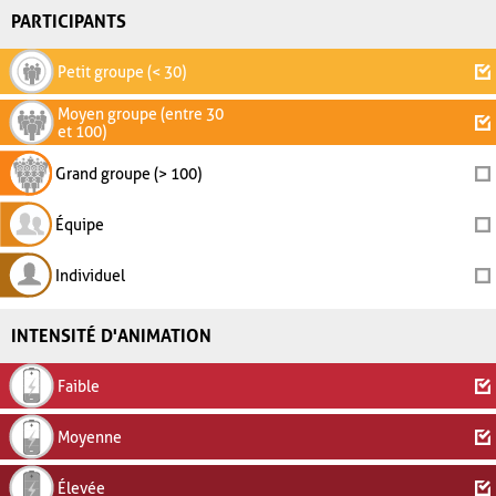
PARTICIPANTS
Petit groupe (< 30)
Moyen groupe (entre 30
et 100)
Grand groupe (> 100)
Équipe
Individuel
INTENSITÉ D'ANIMATION
Faible
Moyenne
Élevée