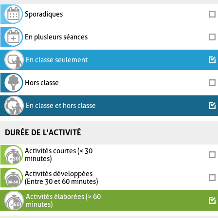
Sporadiques
En plusieurs séances
En classe seulement
Hors classe
En classe et hors classe
DURÉE DE L'ACTIVITÉ
Activités courtes (< 30
minutes)
Activités développées
(Entre 30 et 60 minutes)
Activités élaborées (> 60
minutes)