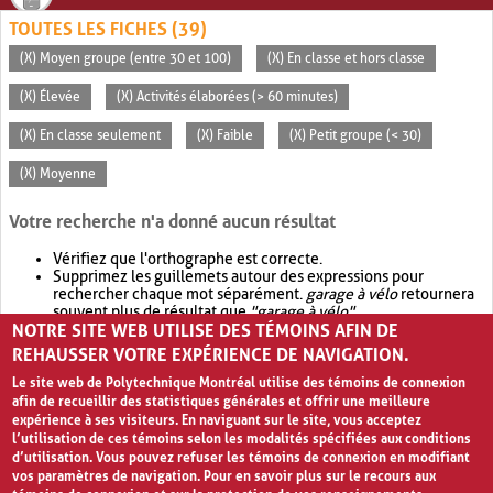
TOUTES LES FICHES (39)
(X) Moyen groupe (entre 30 et 100)
(X) En classe et hors classe
(X) Élevée
(X) Activités élaborées (> 60 minutes)
(X) En classe seulement
(X) Faible
(X) Petit groupe (< 30)
(X) Moyenne
Votre recherche n'a donné aucun résultat
Vérifiez que l'orthographe est correcte.
Supprimez les guillemets autour des expressions pour
rechercher chaque mot séparément.
garage à vélo
retournera
souvent plus de résultat que
"garage à vélo"
.
NOTRE SITE WEB UTILISE DES TÉMOINS AFIN DE
Envisagez d'élargir votre recherche avec
OR
.
garage OR vélo
retournera souvent plus de résultat que
garage à vélo
.
REHAUSSER VOTRE EXPÉRIENCE DE NAVIGATION.
Le site web de Polytechnique Montréal utilise des témoins de connexion
afin de recueillir des statistiques générales et offrir une meilleure
expérience à ses visiteurs. En naviguant sur le site, vous acceptez
l’utilisation de ces témoins selon les modalités spécifiées aux conditions
d’utilisation. Vous pouvez refuser les témoins de connexion en modifiant
vos paramètres de navigation. Pour en savoir plus sur le recours aux