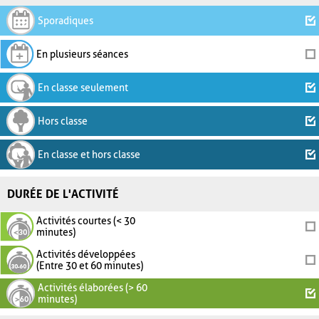
Sporadiques
En plusieurs séances
En classe seulement
Hors classe
En classe et hors classe
DURÉE DE L'ACTIVITÉ
Activités courtes (< 30
minutes)
Activités développées
(Entre 30 et 60 minutes)
Activités élaborées (> 60
minutes)