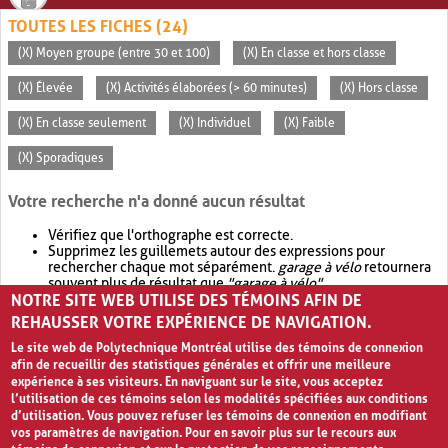
TOUTES LES FICHES (24)
(X) Moyen groupe (entre 30 et 100)
(X) En classe et hors classe
(X) Élevée
(X) Activités élaborées (> 60 minutes)
(X) Hors classe
(X) En classe seulement
(X) Individuel
(X) Faible
(X) Sporadiques
Votre recherche n'a donné aucun résultat
Vérifiez que l'orthographe est correcte.
Supprimez les guillemets autour des expressions pour
rechercher chaque mot séparément.
garage à vélo
retournera
souvent plus de résultat que
"garage à vélo"
.
NOTRE SITE WEB UTILISE DES TÉMOINS AFIN DE
Envisagez d'élargir votre recherche avec
OR
.
garage OR vélo
retournera souvent plus de résultat que
garage à vélo
.
REHAUSSER VOTRE EXPÉRIENCE DE NAVIGATION.
Le site web de Polytechnique Montréal utilise des témoins de connexion
afin de recueillir des statistiques générales et offrir une meilleure
expérience à ses visiteurs. En naviguant sur le site, vous acceptez
l’utilisation de ces témoins selon les modalités spécifiées aux conditions
d’utilisation. Vous pouvez refuser les témoins de connexion en modifiant
vos paramètres de navigation. Pour en savoir plus sur le recours aux