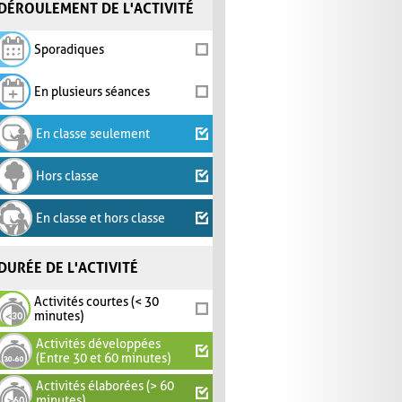
DÉROULEMENT DE L'ACTIVITÉ
Sporadiques
En plusieurs séances
En classe seulement
Hors classe
En classe et hors classe
DURÉE DE L'ACTIVITÉ
Activités courtes (< 30
minutes)
Activités développées
(Entre 30 et 60 minutes)
Activités élaborées (> 60
minutes)