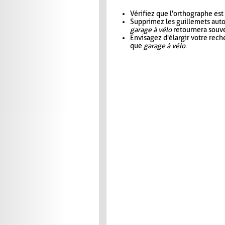
Vérifiez que l'orthographe est
Supprimez les guillemets aut
garage à vélo
retournera souve
Envisagez d'élargir votre rec
que
garage à vélo
.