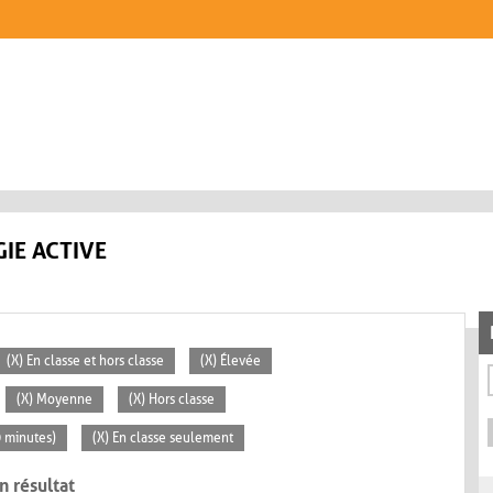
IE ACTIVE
(X) En classe et hors classe
(X) Élevée
(X) Moyenne
(X) Hors classe
0 minutes)
(X) En classe seulement
n résultat