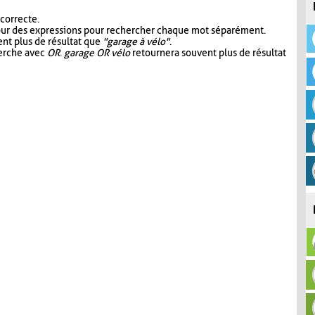
 correcte.
our des expressions pour rechercher chaque mot séparément.
nt plus de résultat que
"garage à vélo"
.
herche avec
OR
.
garage OR vélo
retournera souvent plus de résultat