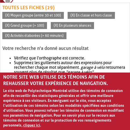
TOUTES LES FICHES (29)
(X) Moyen groupe (entre 30 et 100)
(X) En classe et hors classe
(X) Grand groupe (> 100)
(X) En plusieurs séances
(X) Activités élaborées (> 60 minutes)
Votre recherche n'a donné aucun résultat
Vérifiez que l'orthographe est correcte.
Supprimez les guillemets autour des expressions pour
rechercher chaque mot séparément.
garage à vélo
retournera
souvent plus de résultat que
"garage à vélo"
.
NOTRE SITE WEB UTILISE DES TÉMOINS AFIN DE
Envisagez d'élargir votre recherche avec
OR
.
garage OR vélo
retournera souvent plus de résultat que
garage à vélo
.
REHAUSSER VOTRE EXPÉRIENCE DE NAVIGATION.
Le site web de Polytechnique Montréal utilise des témoins de connexion
afin de recueillir des statistiques générales et offrir une meilleure
expérience à ses visiteurs. En naviguant sur le site, vous acceptez
l’utilisation de ces témoins selon les modalités spécifiées aux conditions
d’utilisation. Vous pouvez refuser les témoins de connexion en modifiant
vos paramètres de navigation. Pour en savoir plus sur le recours aux
témoins de connexion et sur la protection de vos renseignements
personnels,
cliquez ici
.
Avis de confidentialité et conditions d’utilisation