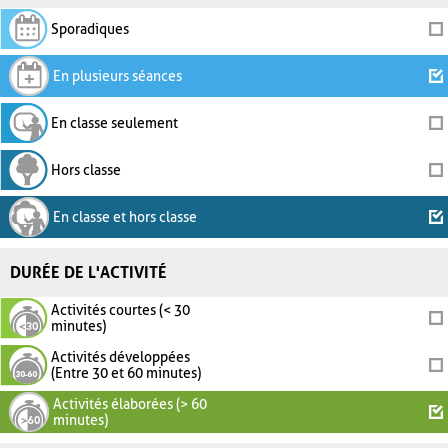
Sporadiques
En plusieurs séances
En classe seulement
Hors classe
En classe et hors classe
DURÉE DE L'ACTIVITÉ
Activités courtes (< 30
minutes)
Activités développées
(Entre 30 et 60 minutes)
Activités élaborées (> 60
minutes)