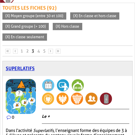
TOUTES LES FICHES (92)
(X) Moyen groupe (entre 30 et 100)
(X) En classe et hors classe
(X) Grand groupe (> 100)
(X) Hors classe
(X) En classe seulement
PAGES
«
‹
1
2
3
4
5
›
»
SUPERLATIFS
Le +
0
Dans l'activité
Superlatifs
, l’enseignant forme des équipes de 3 à