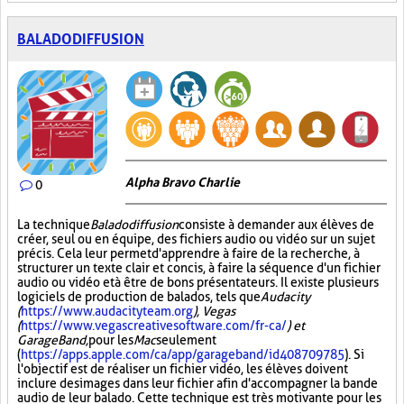
BALADODIFFUSION
Alpha Bravo Charlie
0
La technique
Baladodiffusion
consiste à demander aux élèves de
créer, seul ou en équipe, des fichiers audio ou vidéo sur un sujet
précis. Cela leur permet d'apprendre à faire de la recherche, à
structurer un texte clair et concis, à faire la séquence d'un fichier
audio ou vidéo et à être de bons présentateurs. Il existe plusieurs
logiciels de production de balados, tels que
Audacity
(
https://www.audacityteam.org
), Vegas
(
https://www.vegascreativesoftware.com/fr-ca/
) et
GarageBand,
pour les
Mac
seulement
(
https://apps.apple.com/ca/app/garageband/id408709785
). Si
l'objectif est de réaliser un fichier vidéo, les élèves doivent
inclure des images dans leur fichier afin d'accompagner la bande
audio de leur balado. Cette technique est très motivante pour les