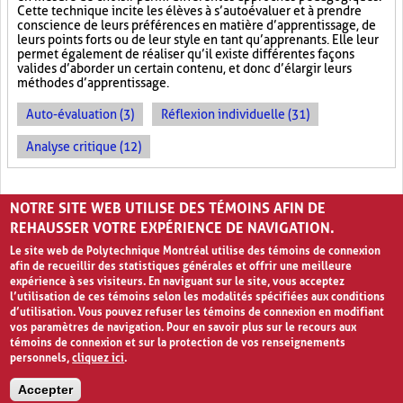
Cette technique incite les élèves à s’autoévaluer et à prendre
conscience de leurs préférences en matière d’apprentissage, de
leurs points forts ou de leur style en tant qu’apprenants. Elle leur
permet également de réaliser qu’il existe différentes façons
valides d’aborder un certain contenu, et donc d’élargir leurs
méthodes d’apprentissage.
Auto-évaluation (3)
Réflexion individuelle (31)
Analyse critique (12)
PAGES
NOTRE SITE WEB UTILISE DES TÉMOINS AFIN DE
«
‹
1
2
3
REHAUSSER VOTRE EXPÉRIENCE DE NAVIGATION.
Le site web de Polytechnique Montréal utilise des témoins de connexion
afin de recueillir des statistiques générales et offrir une meilleure
expérience à ses visiteurs. En naviguant sur le site, vous acceptez
l’utilisation de ces témoins selon les modalités spécifiées aux conditions
d’utilisation. Vous pouvez refuser les témoins de connexion en modifiant
vos paramètres de navigation. Pour en savoir plus sur le recours aux
témoins de connexion et sur la protection de vos renseignements
personnels,
cliquez ici
.
Avis de confidentialité et conditions d’utilisation
Accepter