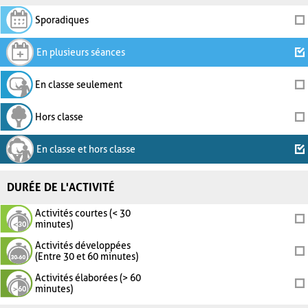
Sporadiques
En plusieurs séances
En classe seulement
Hors classe
En classe et hors classe
DURÉE DE L'ACTIVITÉ
Activités courtes (< 30
minutes)
Activités développées
(Entre 30 et 60 minutes)
Activités élaborées (> 60
minutes)