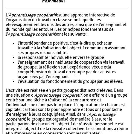
c'est mieux !
L'
Apprentissage coopératif
est une approche interactive de
l'organisation du travail en classe selon laquelle les
élèves apprennent les uns des autres, ainsi que de l'enseignant et
du monde qui les entoure. Les principes fondamentaux de
l'
Apprentissage coopératif
sont les suivants :
l'interdépendance positive, c'est-à-dire que chacun
travaille à la réalisation de l'objectif commun en assumant
ses propres responsabilités
la responsabilité individuelle envers le groupe
l'enseignement des habiletés de coopération via le travail
de groupe, la réflexion sur l'expérience vécue et la
compréhension du travail en équipe par des activités
organisées par l'enseignant
l'évaluation du fonctionnement du groupe par les élèves.
L'activité est réalisée en petits groupes distincts d'élèves. Dans
une situation d'
Apprentissage coopératif
, on a affaire à un groupe
centré sur une tâche à réaliser où la concurrence et
l'individualisme n'ont pas leur place. L'implication de chacun est
capitale, car tous sont là pour apprendre et tous ont pour tâche
d'enseigner à leurs coéquipiers. Ainsi, dans l'
Apprentissage
coopératif
, le groupe est organisé de manière à assurer la
participation de chacun et l'objectif de réussite personnelle est
intégré à l'objectif de la réussite collective. Les conditions à réunir
afin d'apprendre en coopération sont les suivantes :