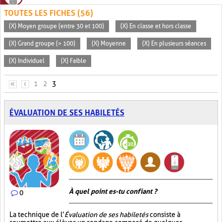
TOUTES LES FICHES (56)
(X) Moyen groupe (entre 30 et 100)
(X) En classe et hors classe
(X) Grand groupe (> 100)
(X) Moyenne
(X) En plusieurs séances
(X) Individuel
(X) Faible
PAGES
«
‹
1
2
3
ÉVALUATION DE SES HABILETÉS
À quel point es-tu confiant ?
0
La technique de l’
Évaluation de ses habiletés
consiste à