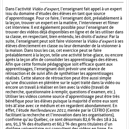
Dans l’activité
Vidéo d’expert
, l’enseignant fait appel à un expert
issu du domaine d’études des élèves en tant que source
d’apprentissage. Pour ce faire, l’enseignant doit, préalablement à
la leçon, trouver un expert en la matière, l’interviewer et filmer
cet interview. Il est également possible pour l’enseignant de
trouver des vidéos déjà disponibles en ligne et de les utiliser dans
sa classe, en respectant, bien entendu, les droits d’auteur. Par la
suite, l’enseignant peut soit faire visionner la
Vidéo d’expert
à ses
élèves directement en classe ou leur demander de la visionner à
la maison. Dans tous les cas, cet exercice peut se faire
préalablement à la leçon, telle une activité brise-glace, ou encore
après la leçon afin de consolider les apprentissages des élèves.
Afin que cette formule pédagogique soit efficace quant aux
apprentissages, l’enseignant doit prévoir une séance de
rétroaction et de suivi afin de synthétiser les apprentissages
réalisés. Cette séance de rétroaction peut être aussi simple
qu’une discussion en plénière sur le sujet traité dans la vidéo ou
encore un travail à réaliser en lien avec la vidéo (travail de
recherche, questionnaire à remplir, questions d’examen, etc.).
Utiliser les vidéos comme source d’apprentissage peut être très
bénéfique pour les élèves puisque la majorité d’entre eux sont
très à l’aise avec ce médium et en regardent abondamment. En
effet, l’étude
NetTendances 2011
, menée par le CEFRIO (Centre
facilitant la recherche et l’innovation dans les organisations),
confirme qu’au Québec, ce sont désormais 82,6 % des 18 à 24
ans, 91,3 % des étudiants et 60,2 % des gens titulaires d’un
diplôme universitaire qui consultent des vidéos en ligne. En