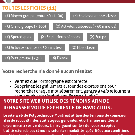
TOUTES LES FICHES (11)
(X) Moyen groupe (entre 30 et 100)
(X) En classe et hors classe
(X) Grand groupe (> 100)
(X) Activités élaborées (> 60 minutes)
(X) Sporadiques
(X) En plusieurs séances
(X) Équipe
(X) Activités courtes (< 30 minutes)
(X) Hors classe
(X) Petit groupe (< 30)
(X) Élevée
Votre recherche n'a donné aucun résultat
Vérifiez que l'orthographe est correcte.
Supprimez les guillemets autour des expressions pour
rechercher chaque mot séparément.
garage à vélo
retournera
souvent plus de résultat que
"garage à vélo"
.
NOTRE SITE WEB UTILISE DES TÉMOINS AFIN DE
Envisagez d'élargir votre recherche avec
OR
.
garage OR vélo
retournera souvent plus de résultat que
garage à vélo
.
REHAUSSER VOTRE EXPÉRIENCE DE NAVIGATION.
Le site web de Polytechnique Montréal utilise des témoins de connexion
afin de recueillir des statistiques générales et offrir une meilleure
expérience à ses visiteurs. En naviguant sur le site, vous acceptez
l’utilisation de ces témoins selon les modalités spécifiées aux conditions