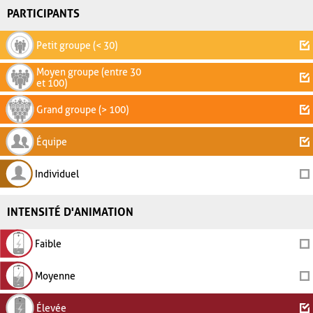
PARTICIPANTS
Petit groupe (< 30)
Moyen groupe (entre 30
et 100)
Grand groupe (> 100)
Équipe
Individuel
INTENSITÉ D'ANIMATION
Faible
Moyenne
Élevée