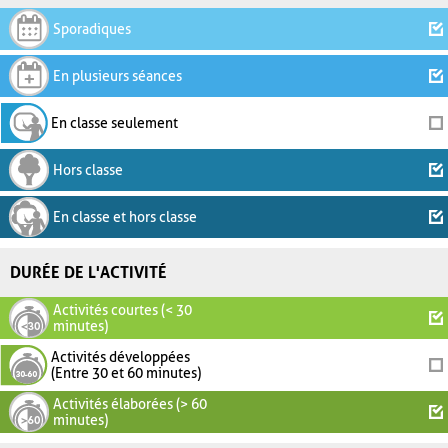
Sporadiques
En plusieurs séances
En classe seulement
Hors classe
En classe et hors classe
DURÉE DE L'ACTIVITÉ
Activités courtes (< 30
minutes)
Activités développées
(Entre 30 et 60 minutes)
Activités élaborées (> 60
minutes)