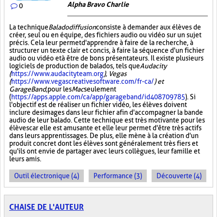
Alpha Bravo Charlie
0
La technique
Baladodiffusion
consiste à demander aux élèves de
créer, seul ou en équipe, des fichiers audio ou vidéo sur un sujet
précis. Cela leur permet d'apprendre à faire de la recherche, à
structurer un texte clair et concis, à faire la séquence d'un fichier
audio ou vidéo et à être de bons présentateurs. Il existe plusieurs
logiciels de production de balados, tels que
Audacity
(
https://www.audacityteam.org
), Vegas
(
https://www.vegascreativesoftware.com/fr-ca/
) et
GarageBand,
pour les
Mac
seulement
(
https://apps.apple.com/ca/app/garageband/id408709785
). Si
l'objectif est de réaliser un fichier vidéo, les élèves doivent
inclure des images dans leur fichier afin d'accompagner la bande
audio de leur balado. Cette technique est très motivante pour les
élèves car elle est amusante et elle leur permet d'être très actifs
dans leurs apprentissages. De plus, elle mène à la création d'un
produit concret dont les élèves sont généralement très fiers et
qu'ils ont envie de partager avec leurs collègues, leur famille et
leurs amis.
Outil électronique (4)
Performance (3)
Découverte (4)
CHAISE DE L'AUTEUR