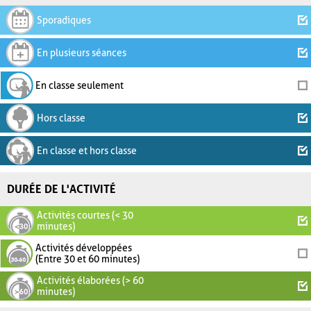
Sporadiques
En plusieurs séances
En classe seulement
Hors classe
En classe et hors classe
DURÉE DE L'ACTIVITÉ
Activités courtes (< 30
minutes)
Activités développées
(Entre 30 et 60 minutes)
Activités élaborées (> 60
minutes)