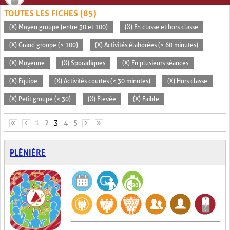
TOUTES LES FICHES (85)
(X) Moyen groupe (entre 30 et 100)
(X) En classe et hors classe
(X) Grand groupe (> 100)
(X) Activités élaborées (> 60 minutes)
(X) Moyenne
(X) Sporadiques
(X) En plusieurs séances
(X) Équipe
(X) Activités courtes (< 30 minutes)
(X) Hors classe
(X) Petit groupe (< 30)
(X) Élevée
(X) Faible
PAGES
«
‹
1
2
3
4
5
›
»
PLÉNIÈRE