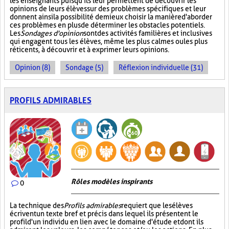
les enseignants puisqu'ils leur permettent de découvrir les
opinions de leurs élèves sur des problèmes spécifiques et leur
donnent ainsi la possibilité de mieux choisir la manière d'aborder
ces problèmes en plus de déterminer les obstacles potentiels.
Les
Sondages d'opinion
sont des activités familières et inclusives
qui engagent tous les élèves, même les plus calmes ou les plus
réticents, à découvrir et à exprimer leurs opinions.
Opinion (8)
Sondage (5)
Réflexion individuelle (31)
PROFILS ADMIRABLES
Rôles modèles inspirants
0
La technique des
Profils admirables
requiert que les élèves
écrivent un texte bref et précis dans lequel ils présentent le
profil d'un individu en lien avec le domaine d'étude et dont ils