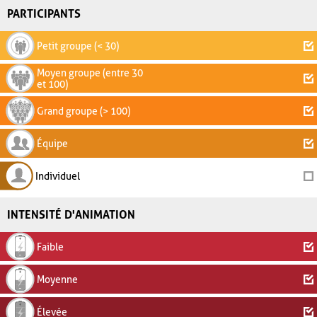
PARTICIPANTS
Petit groupe (< 30)
Moyen groupe (entre 30
et 100)
Grand groupe (> 100)
Équipe
Individuel
INTENSITÉ D'ANIMATION
Faible
Moyenne
Élevée