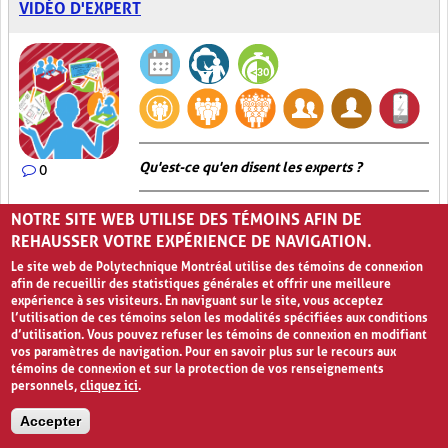
VIDÉO D'EXPERT
Qu'est-ce qu'en disent les experts ?
0
Dans l’activité
Vidéo d’expert
, l’enseignant fait appel à un expert
NOTRE SITE WEB UTILISE DES TÉMOINS AFIN DE
issu du domaine d’études des élèves en tant que source
REHAUSSER VOTRE EXPÉRIENCE DE NAVIGATION.
d’apprentissage. Pour ce faire, l’enseignant doit, préalablement à
la leçon, trouver un expert en la matière, l’interviewer et filmer
Le site web de Polytechnique Montréal utilise des témoins de connexion
cet interview. Il est également possible pour l’enseignant de
afin de recueillir des statistiques générales et offrir une meilleure
trouver des vidéos déjà disponibles en ligne et de les utiliser dans
expérience à ses visiteurs. En naviguant sur le site, vous acceptez
sa classe, en respectant, bien entendu, les droits d’auteur. Par la
l’utilisation de ces témoins selon les modalités spécifiées aux conditions
suite, l’enseignant peut soit faire visionner la
Vidéo d’expert
à ses
d’utilisation. Vous pouvez refuser les témoins de connexion en modifiant
élèves directement en classe ou leur demander de la visionner à
vos paramètres de navigation. Pour en savoir plus sur le recours aux
la maison. Dans tous les cas, cet exercice peut se faire
témoins de connexion et sur la protection de vos renseignements
préalablement à la leçon, telle une activité brise-glace, ou encore
personnels,
cliquez ici
.
après la leçon afin de consolider les apprentissages des élèves.
Afin que cette formule pédagogique soit efficace quant aux
Accepter
apprentissages, l’enseignant doit prévoir une séance de
rétroaction et de suivi afin de synthétiser les apprentissages