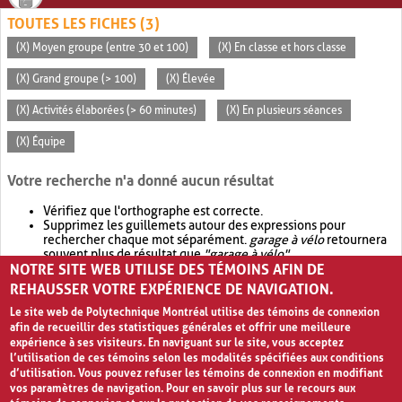
TOUTES LES FICHES (3)
(X) Moyen groupe (entre 30 et 100)
(X) En classe et hors classe
(X) Grand groupe (> 100)
(X) Élevée
(X) Activités élaborées (> 60 minutes)
(X) En plusieurs séances
(X) Équipe
Votre recherche n'a donné aucun résultat
Vérifiez que l'orthographe est correcte.
Supprimez les guillemets autour des expressions pour
rechercher chaque mot séparément.
garage à vélo
retournera
souvent plus de résultat que
"garage à vélo"
.
NOTRE SITE WEB UTILISE DES TÉMOINS AFIN DE
Envisagez d'élargir votre recherche avec
OR
.
garage OR vélo
retournera souvent plus de résultat que
garage à vélo
.
REHAUSSER VOTRE EXPÉRIENCE DE NAVIGATION.
Le site web de Polytechnique Montréal utilise des témoins de connexion
afin de recueillir des statistiques générales et offrir une meilleure
expérience à ses visiteurs. En naviguant sur le site, vous acceptez
l’utilisation de ces témoins selon les modalités spécifiées aux conditions
d’utilisation. Vous pouvez refuser les témoins de connexion en modifiant
vos paramètres de navigation. Pour en savoir plus sur le recours aux