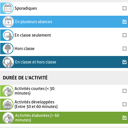
Sporadiques
En plusieurs séances
En classe seulement
Hors classe
En classe et hors classe
DURÉE DE L'ACTIVITÉ
Activités courtes (< 30
minutes)
Activités développées
(Entre 30 et 60 minutes)
Activités élaborées (> 60
minutes)