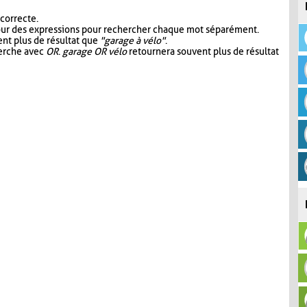
 correcte.
our des expressions pour rechercher chaque mot séparément.
nt plus de résultat que
"garage à vélo"
.
herche avec
OR
.
garage OR vélo
retournera souvent plus de résultat