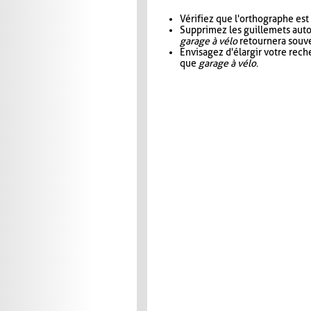
Vérifiez que l'orthographe est
Supprimez les guillemets aut
garage à vélo
retournera souve
Envisagez d'élargir votre rec
que
garage à vélo
.