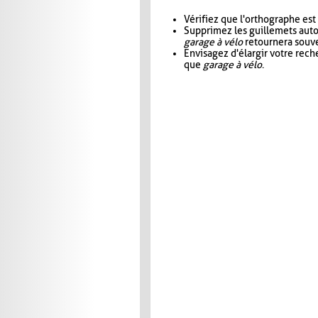
Vérifiez que l'orthographe est
Supprimez les guillemets aut
garage à vélo
retournera souve
Envisagez d'élargir votre rec
que
garage à vélo
.