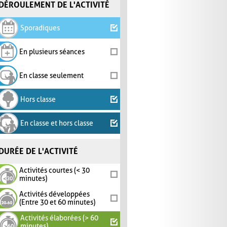
DÉROULEMENT DE L'ACTIVITÉ
Sporadiques
En plusieurs séances
En classe seulement
Hors classe
En classe et hors classe
DURÉE DE L'ACTIVITÉ
Activités courtes (< 30
minutes)
Activités développées
(Entre 30 et 60 minutes)
Activités élaborées (> 60
minutes)