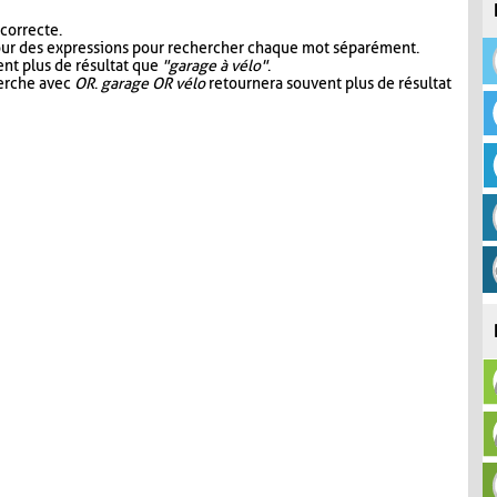
 correcte.
our des expressions pour rechercher chaque mot séparément.
nt plus de résultat que
"garage à vélo"
.
herche avec
OR
.
garage OR vélo
retournera souvent plus de résultat