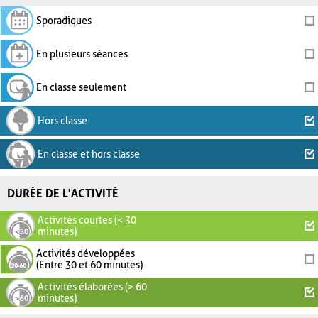
Sporadiques
En plusieurs séances
En classe seulement
Hors classe
En classe et hors classe
DURÉE DE L'ACTIVITÉ
Activités courtes (< 30
minutes)
Activités développées
(Entre 30 et 60 minutes)
Activités élaborées (> 60
minutes)