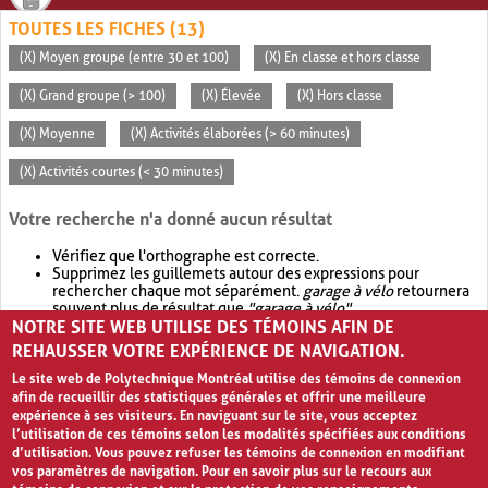
TOUTES LES FICHES (13)
(X) Moyen groupe (entre 30 et 100)
(X) En classe et hors classe
(X) Grand groupe (> 100)
(X) Élevée
(X) Hors classe
(X) Moyenne
(X) Activités élaborées (> 60 minutes)
(X) Activités courtes (< 30 minutes)
Votre recherche n'a donné aucun résultat
Vérifiez que l'orthographe est correcte.
Supprimez les guillemets autour des expressions pour
rechercher chaque mot séparément.
garage à vélo
retournera
souvent plus de résultat que
"garage à vélo"
.
NOTRE SITE WEB UTILISE DES TÉMOINS AFIN DE
Envisagez d'élargir votre recherche avec
OR
.
garage OR vélo
retournera souvent plus de résultat que
garage à vélo
.
REHAUSSER VOTRE EXPÉRIENCE DE NAVIGATION.
Le site web de Polytechnique Montréal utilise des témoins de connexion
afin de recueillir des statistiques générales et offrir une meilleure
expérience à ses visiteurs. En naviguant sur le site, vous acceptez
l’utilisation de ces témoins selon les modalités spécifiées aux conditions
d’utilisation. Vous pouvez refuser les témoins de connexion en modifiant
vos paramètres de navigation. Pour en savoir plus sur le recours aux