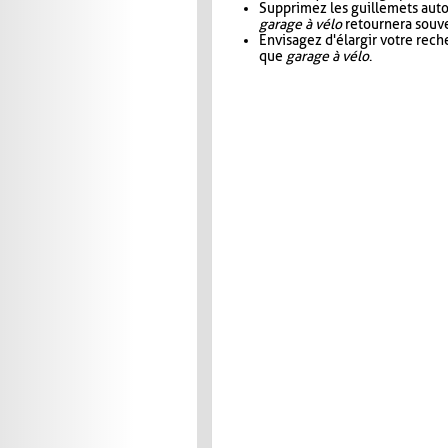
Supprimez les guillemets aut
garage à vélo
retournera souve
Envisagez d'élargir votre rec
que
garage à vélo
.