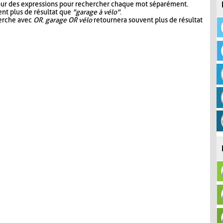
our des expressions pour rechercher chaque mot séparément.
nt plus de résultat que
"garage à vélo"
.
herche avec
OR
.
garage OR vélo
retournera souvent plus de résultat