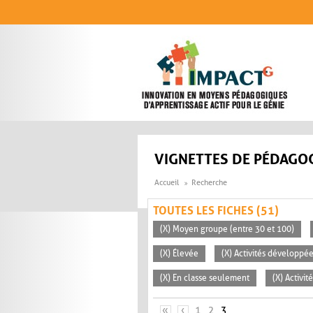
Aller au contenu principal
VIGNETTES DE PÉDAGOG
Accueil
Recherche
TOUTES LES FICHES (51)
(X) Moyen groupe (entre 30 et 100)
(X) Élevée
(X) Activités développée
(X) En classe seulement
(X) Activit
PAGES
«
‹
1
2
3