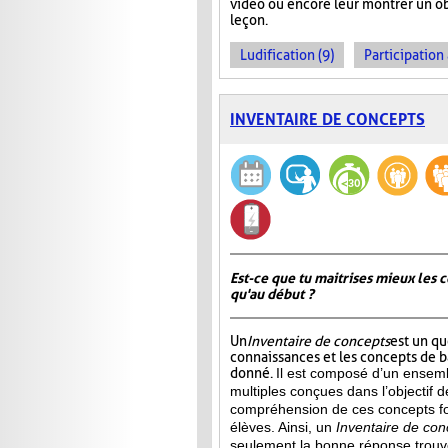
vidéo ou encore leur montrer un obj
leçon.
Ludification (9)
Participation 
INVENTAIRE DE CONCEPTS
Est-ce que tu maitrises mieux les c
qu'au début ?
Un
Inventaire de concepts
est un qu
connaissances et les concepts de 
donné.
Il est composé d’un ensemb
multiples conçues dans l’objectif d
compréhension de ces concepts f
élèves. Ainsi,
un
Inventaire de con
seulement la bonne réponse trouvée