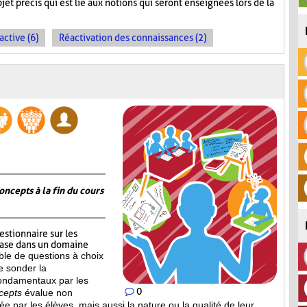
et précis qui est lié aux notions qui seront enseignées lors de la
active (6)
Réactivation des connaissances (2)
oncepts à la fin du cours
estionnaire sur les
base dans un domaine
le de questions à choix
e sonder la
ondamentaux par les
0
cepts
évalue non
 par les élèves, mais aussi la nature ou la qualité de leur