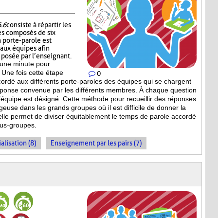
6.6
consiste à répartir les
es composés de six
 porte-parole est
 aux équipes afin
n posée par l’enseignant.
’une minute pour
 Une fois cette étape
0
ccordé aux différents porte-paroles des équipes qui se chargent
réponse convenue par les différents membres. À chaque question
équipe est désigné. Cette méthode pour recueillir des réponses
geuse dans les grands groupes où il est difficile de donner la
 elle permet de diviser équitablement le temps de parole accordé
ous-groupes.
alisation (8)
Enseignement par les pairs (7)