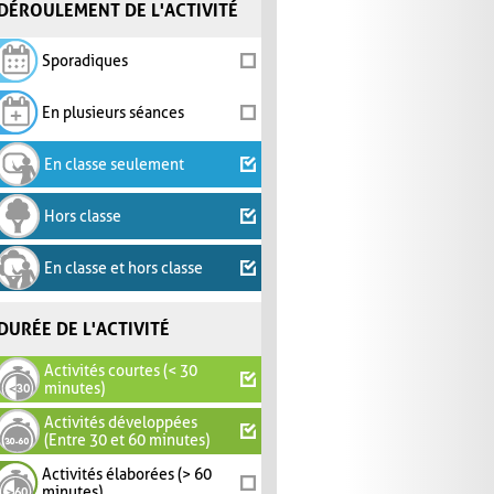
DÉROULEMENT DE L'ACTIVITÉ
Sporadiques
En plusieurs séances
En classe seulement
Hors classe
En classe et hors classe
DURÉE DE L'ACTIVITÉ
Activités courtes (< 30
minutes)
Activités développées
(Entre 30 et 60 minutes)
Activités élaborées (> 60
minutes)