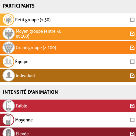
PARTICIPANTS
Petit groupe (< 30)
Moyen groupe (entre 30
et 100)
Grand groupe (> 100)
Équipe
Individuel
INTENSITÉ D'ANIMATION
Faible
Moyenne
Élevée