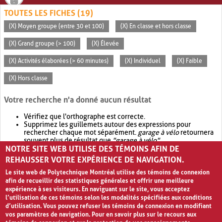
TOUTES LES FICHES (19)
(X) Moyen groupe (entre 30 et 100)
(X) En classe et hors classe
(X) Grand groupe (> 100)
(X) Élevée
(X) Activités élaborées (> 60 minutes)
(X) Individuel
(X) Faible
(X) Hors classe
Votre recherche n'a donné aucun résultat
Vérifiez que l'orthographe est correcte.
Supprimez les guillemets autour des expressions pour
rechercher chaque mot séparément.
garage à vélo
retournera
souvent plus de résultat que
"garage à vélo"
.
NOTRE SITE WEB UTILISE DES TÉMOINS AFIN DE
Envisagez d'élargir votre recherche avec
OR
.
garage OR vélo
retournera souvent plus de résultat que
garage à vélo
.
REHAUSSER VOTRE EXPÉRIENCE DE NAVIGATION.
Le site web de Polytechnique Montréal utilise des témoins de connexion
afin de recueillir des statistiques générales et offrir une meilleure
expérience à ses visiteurs. En naviguant sur le site, vous acceptez
l’utilisation de ces témoins selon les modalités spécifiées aux conditions
d’utilisation. Vous pouvez refuser les témoins de connexion en modifiant
vos paramètres de navigation. Pour en savoir plus sur le recours aux