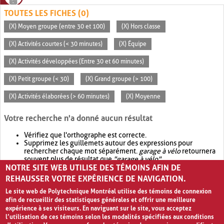
TOUTES LES FICHES (0)
(X) Moyen groupe (entre 30 et 100)
(X) Hors classe
(X) Activités courtes (< 30 minutes)
(X) Équipe
(X) Activités développées (Entre 30 et 60 minutes)
(X) Petit groupe (< 30)
(X) Grand groupe (> 100)
(X) Activités élaborées (> 60 minutes)
(X) Moyenne
Votre recherche n'a donné aucun résultat
Vérifiez que l'orthographe est correcte.
Supprimez les guillemets autour des expressions pour
rechercher chaque mot séparément.
garage à vélo
retournera
souvent plus de résultat que
"garage à vélo"
.
NOTRE SITE WEB UTILISE DES TÉMOINS AFIN DE
Envisagez d'élargir votre recherche avec
OR
.
garage OR vélo
retournera souvent plus de résultat que
garage à vélo
.
REHAUSSER VOTRE EXPÉRIENCE DE NAVIGATION.
Le site web de Polytechnique Montréal utilise des témoins de connexion
afin de recueillir des statistiques générales et offrir une meilleure
expérience à ses visiteurs. En naviguant sur le site, vous acceptez
l’utilisation de ces témoins selon les modalités spécifiées aux conditions