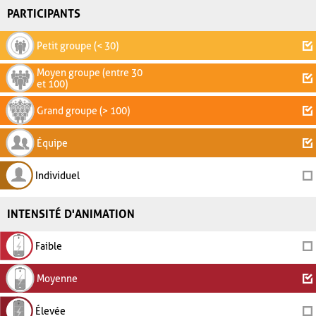
PARTICIPANTS
Petit groupe (< 30)
Moyen groupe (entre 30
et 100)
Grand groupe (> 100)
Équipe
Individuel
INTENSITÉ D'ANIMATION
Faible
Moyenne
Élevée