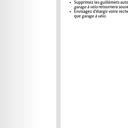
Supprimez les guillemets aut
garage à vélo
retournera souve
Envisagez d'élargir votre rec
que
garage à vélo
.