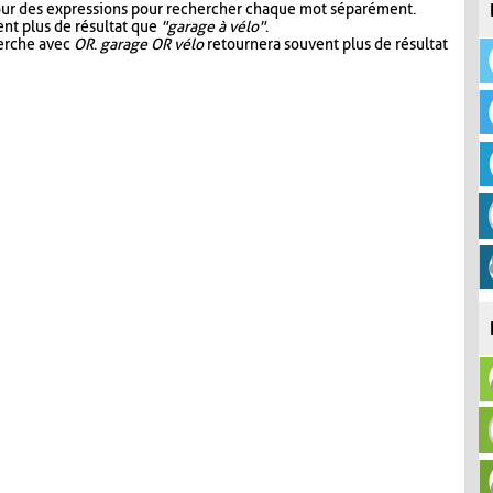
our des expressions pour rechercher chaque mot séparément.
nt plus de résultat que
"garage à vélo"
.
herche avec
OR
.
garage OR vélo
retournera souvent plus de résultat