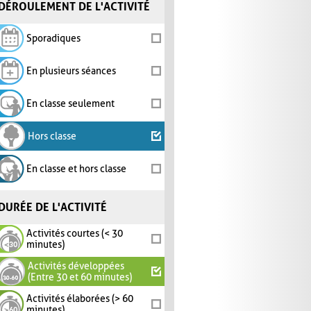
DÉROULEMENT DE L'ACTIVITÉ
Sporadiques
En plusieurs séances
En classe seulement
Hors classe
En classe et hors classe
DURÉE DE L'ACTIVITÉ
Activités courtes (< 30
minutes)
Activités développées
(Entre 30 et 60 minutes)
Activités élaborées (> 60
minutes)