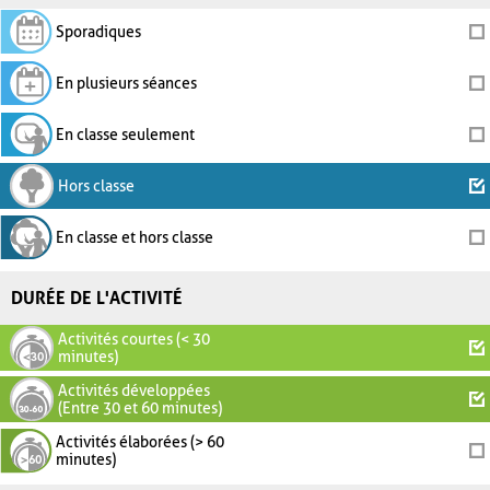
Sporadiques
En plusieurs séances
En classe seulement
Hors classe
En classe et hors classe
DURÉE DE L'ACTIVITÉ
Activités courtes (< 30
minutes)
Activités développées
(Entre 30 et 60 minutes)
Activités élaborées (> 60
minutes)