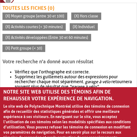
TOUTES LES FICHES (0)
(X) Moyen groupe (entre 30 et 100)
(X) Hors classe
(X) Activités courtes (< 30 minutes)
(X) Individuel
(X) Activités développées (Entre 30 et 60 minutes)
(X) Petit groupe (< 30)
Votre recherche n'a donné aucun résultat
Vérifiez que l'orthographe est correcte.
Supprimez les guillemets autour des expressions pour
rechercher chaque mot séparément.
garage à vélo
retournera
souvent plus de résultat que
"garage à vélo"
.
NOTRE SITE WEB UTILISE DES TÉMOINS AFIN DE
Envisagez d'élargir votre recherche avec
OR
.
garage OR vélo
retournera souvent plus de résultat que
garage à vélo
.
REHAUSSER VOTRE EXPÉRIENCE DE NAVIGATION.
Le site web de Polytechnique Montréal utilise des témoins de connexion
afin de recueillir des statistiques générales et offrir une meilleure
expérience à ses visiteurs. En naviguant sur le site, vous acceptez
l’utilisation de ces témoins selon les modalités spécifiées aux conditions
d’utilisation. Vous pouvez refuser les témoins de connexion en modifiant
vos paramètres de navigation. Pour en savoir plus sur le recours aux