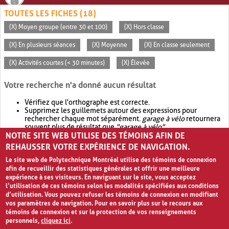
TOUTES LES FICHES (18)
(X) Moyen groupe (entre 30 et 100)
(X) Hors classe
(X) En plusieurs séances
(X) Moyenne
(X) En classe seulement
(X) Activités courtes (< 30 minutes)
(X) Élevée
Votre recherche n'a donné aucun résultat
Vérifiez que l'orthographe est correcte.
Supprimez les guillemets autour des expressions pour
rechercher chaque mot séparément.
garage à vélo
retournera
souvent plus de résultat que
"garage à vélo"
.
NOTRE SITE WEB UTILISE DES TÉMOINS AFIN DE
Envisagez d'élargir votre recherche avec
OR
.
garage OR vélo
retournera souvent plus de résultat que
garage à vélo
.
REHAUSSER VOTRE EXPÉRIENCE DE NAVIGATION.
Le site web de Polytechnique Montréal utilise des témoins de connexion
afin de recueillir des statistiques générales et offrir une meilleure
expérience à ses visiteurs. En naviguant sur le site, vous acceptez
l’utilisation de ces témoins selon les modalités spécifiées aux conditions
d’utilisation. Vous pouvez refuser les témoins de connexion en modifiant
vos paramètres de navigation. Pour en savoir plus sur le recours aux
témoins de connexion et sur la protection de vos renseignements
personnels,
cliquez ici
.
Avis de confidentialité et conditions d’utilisation