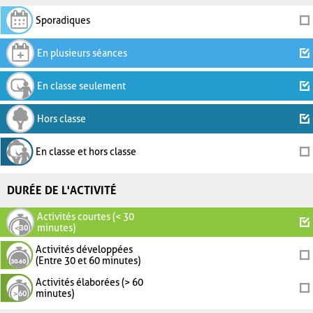
Sporadiques
En plusieurs séances
En classe seulement
Hors classe
En classe et hors classe
DURÉE DE L'ACTIVITÉ
Activités courtes (< 30
minutes)
Activités développées
(Entre 30 et 60 minutes)
Activités élaborées (> 60
minutes)