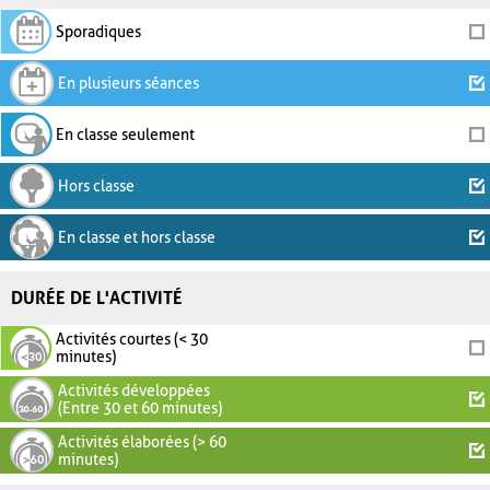
Sporadiques
En plusieurs séances
En classe seulement
Hors classe
En classe et hors classe
DURÉE DE L'ACTIVITÉ
Activités courtes (< 30
minutes)
Activités développées
(Entre 30 et 60 minutes)
Activités élaborées (> 60
minutes)