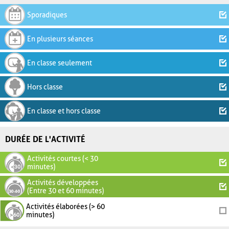
Sporadiques
En plusieurs séances
En classe seulement
Hors classe
En classe et hors classe
DURÉE DE L'ACTIVITÉ
Activités courtes (< 30
minutes)
Activités développées
(Entre 30 et 60 minutes)
Activités élaborées (> 60
minutes)