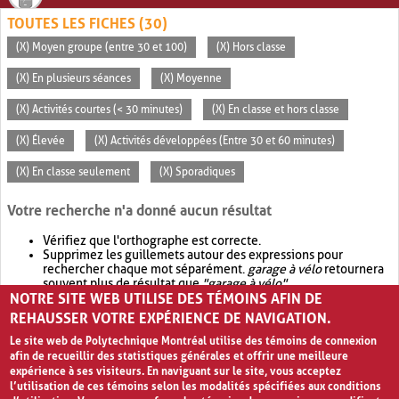
TOUTES LES FICHES (30)
(X) Moyen groupe (entre 30 et 100)
(X) Hors classe
(X) En plusieurs séances
(X) Moyenne
(X) Activités courtes (< 30 minutes)
(X) En classe et hors classe
(X) Élevée
(X) Activités développées (Entre 30 et 60 minutes)
(X) En classe seulement
(X) Sporadiques
Votre recherche n'a donné aucun résultat
Vérifiez que l'orthographe est correcte.
Supprimez les guillemets autour des expressions pour
rechercher chaque mot séparément.
garage à vélo
retournera
souvent plus de résultat que
"garage à vélo"
.
NOTRE SITE WEB UTILISE DES TÉMOINS AFIN DE
Envisagez d'élargir votre recherche avec
OR
.
garage OR vélo
retournera souvent plus de résultat que
garage à vélo
.
REHAUSSER VOTRE EXPÉRIENCE DE NAVIGATION.
Le site web de Polytechnique Montréal utilise des témoins de connexion
afin de recueillir des statistiques générales et offrir une meilleure
expérience à ses visiteurs. En naviguant sur le site, vous acceptez
l’utilisation de ces témoins selon les modalités spécifiées aux conditions