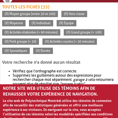
TOUTES LES FICHES (33)
(X) Moyen groupe (entre 30 et 100)
(X) Hors classe
(X) Moyenne
(X) Individuel
(X) Équipe
(X) Activités élaborées (> 60 minutes)
(X) Grand groupe (> 100)
(X) Petit groupe (< 30)
(X) Activités courtes (< 30 minutes)
(X) Sporadiques
(X) Élevée
Votre recherche n'a donné aucun résultat
Vérifiez que l'orthographe est correcte.
Supprimez les guillemets autour des expressions pour
rechercher chaque mot séparément.
garage à vélo
retournera
souvent plus de résultat que
"garage à vélo"
.
NOTRE SITE WEB UTILISE DES TÉMOINS AFIN DE
Envisagez d'élargir votre recherche avec
OR
.
garage OR vélo
retournera souvent plus de résultat que
garage à vélo
.
REHAUSSER VOTRE EXPÉRIENCE DE NAVIGATION.
Le site web de Polytechnique Montréal utilise des témoins de connexion
afin de recueillir des statistiques générales et offrir une meilleure
expérience à ses visiteurs. En naviguant sur le site, vous acceptez
l’utilisation de ces témoins selon les modalités spécifiées aux conditions