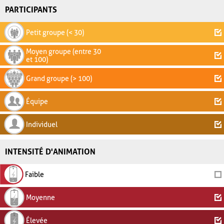
PARTICIPANTS
Petit groupe (< 30)
Moyen groupe (entre 30
et 100)
Grand groupe (> 100)
Équipe
Individuel
INTENSITÉ D'ANIMATION
Faible
Moyenne
Élevée