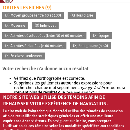
TOUTES LES FICHES (9)
(X) Moyen groupe (entre 30 et 100)
(X) Hors classe
(X) Moyenne
(X) Individuel
(X) Activités développées (Entre 30 et 60 minutes)
(X) Équipe
(X) Activités élaborées (> 60 minutes)
(X) Petit groupe (< 30)
(X) En classe seulement
Votre recherche n'a donné aucun résultat
Vérifiez que l'orthographe est correcte.
Supprimez les guillemets autour des expressions pour
rechercher chaque mot séparément.
garage à vélo
retournera
souvent plus de résultat que
"garage à vélo"
.
NOTRE SITE WEB UTILISE DES TÉMOINS AFIN DE
Envisagez d'élargir votre recherche avec
OR
.
garage OR vélo
retournera souvent plus de résultat que
garage à vélo
.
REHAUSSER VOTRE EXPÉRIENCE DE NAVIGATION.
Le site web de Polytechnique Montréal utilise des témoins de connexion
afin de recueillir des statistiques générales et offrir une meilleure
expérience à ses visiteurs. En naviguant sur le site, vous acceptez
l’utilisation de ces témoins selon les modalités spécifiées aux conditions