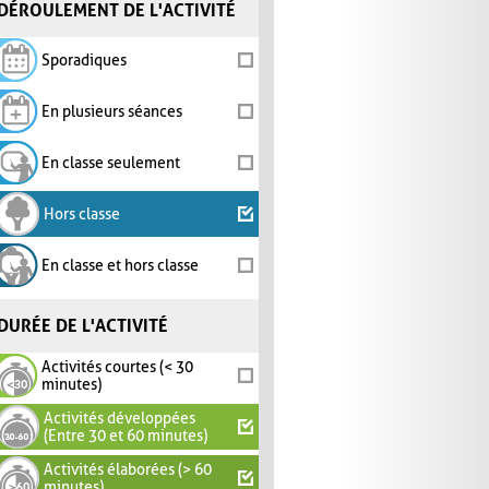
DÉROULEMENT DE L'ACTIVITÉ
Sporadiques
En plusieurs séances
En classe seulement
Hors classe
En classe et hors classe
DURÉE DE L'ACTIVITÉ
Activités courtes (< 30
minutes)
Activités développées
(Entre 30 et 60 minutes)
Activités élaborées (> 60
minutes)