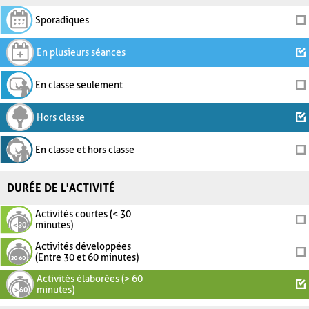
Sporadiques
En plusieurs séances
En classe seulement
Hors classe
En classe et hors classe
DURÉE DE L'ACTIVITÉ
Activités courtes (< 30
minutes)
Activités développées
(Entre 30 et 60 minutes)
Activités élaborées (> 60
minutes)