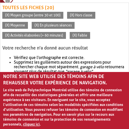
TOUTES LES FICHES (20)
(X) Moyen groupe (entre 30 et 100)
(X) Hors classe
(X) Moyenne
(X) En plusieurs séances
(X) Activités élaborées (> 60 minutes)
(X) Faible
Votre recherche n'a donné aucun résultat
Vérifiez que l'orthographe est correcte.
Supprimez les guillemets autour des expressions pour
rechercher chaque mot séparément.
garage à vélo
retournera
souvent plus de résultat que
"garage à vélo"
.
NOTRE SITE WEB UTILISE DES TÉMOINS AFIN DE
Envisagez d'élargir votre recherche avec
OR
.
garage OR vélo
retournera souvent plus de résultat que
garage à vélo
.
REHAUSSER VOTRE EXPÉRIENCE DE NAVIGATION.
Le site web de Polytechnique Montréal utilise des témoins de connexion
afin de recueillir des statistiques générales et offrir une meilleure
expérience à ses visiteurs. En naviguant sur le site, vous acceptez
l’utilisation de ces témoins selon les modalités spécifiées aux conditions
d’utilisation. Vous pouvez refuser les témoins de connexion en modifiant
vos paramètres de navigation. Pour en savoir plus sur le recours aux
témoins de connexion et sur la protection de vos renseignements
personnels,
cliquez ici
.
Avis de confidentialité et conditions d’utilisation