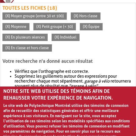
TOUTES LES FICHES (18)
(X) Moyen groupe (entre 30 et 100)
(X) Hors classe
(X) Moyenne
(X) Petit groupe (< 30)
(X) Équipe
(X) En plusieurs séances
(X) Individuel
(X) En classe et hors classe
Votre recherche n'a donné aucun résultat
Vérifiez que l'orthographe est correcte.
Supprimez les guillemets autour des expressions pour
rechercher chaque mot séparément.
garage à vélo
retournera
souvent plus de résultat que
"garage à vélo"
.
NOTRE SITE WEB UTILISE DES TÉMOINS AFIN DE
Envisagez d'élargir votre recherche avec
OR
.
garage OR vélo
retournera souvent plus de résultat que
garage à vélo
.
REHAUSSER VOTRE EXPÉRIENCE DE NAVIGATION.
Le site web de Polytechnique Montréal utilise des témoins de connexion
afin de recueillir des statistiques générales et offrir une meilleure
expérience à ses visiteurs. En naviguant sur le site, vous acceptez
l’utilisation de ces témoins selon les modalités spécifiées aux conditions
d’utilisation. Vous pouvez refuser les témoins de connexion en modifiant
vos paramètres de navigation. Pour en savoir plus sur le recours aux