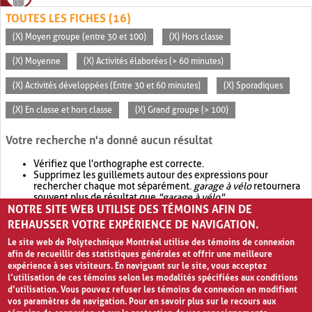
TOUTES LES FICHES (16)
(X) Moyen groupe (entre 30 et 100)
(X) Hors classe
(X) Moyenne
(X) Activités élaborées (> 60 minutes)
(X) Activités développées (Entre 30 et 60 minutes)
(X) Sporadiques
(X) En classe et hors classe
(X) Grand groupe (> 100)
Votre recherche n'a donné aucun résultat
Vérifiez que l'orthographe est correcte.
Supprimez les guillemets autour des expressions pour
rechercher chaque mot séparément.
garage à vélo
retournera
souvent plus de résultat que
"garage à vélo"
.
NOTRE SITE WEB UTILISE DES TÉMOINS AFIN DE
Envisagez d'élargir votre recherche avec
OR
.
garage OR vélo
retournera souvent plus de résultat que
garage à vélo
.
REHAUSSER VOTRE EXPÉRIENCE DE NAVIGATION.
Le site web de Polytechnique Montréal utilise des témoins de connexion
afin de recueillir des statistiques générales et offrir une meilleure
expérience à ses visiteurs. En naviguant sur le site, vous acceptez
l’utilisation de ces témoins selon les modalités spécifiées aux conditions
d’utilisation. Vous pouvez refuser les témoins de connexion en modifiant
vos paramètres de navigation. Pour en savoir plus sur le recours aux