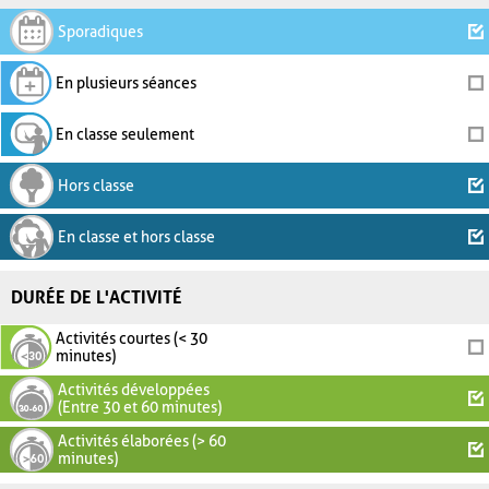
Sporadiques
En plusieurs séances
En classe seulement
Hors classe
En classe et hors classe
DURÉE DE L'ACTIVITÉ
Activités courtes (< 30
minutes)
Activités développées
(Entre 30 et 60 minutes)
Activités élaborées (> 60
minutes)