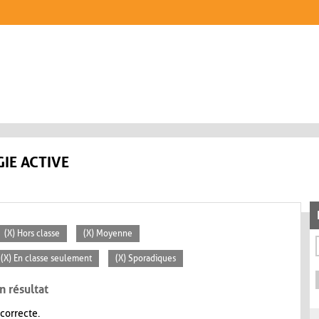
IE ACTIVE
(X) Hors classe
(X) Moyenne
(X) En classe seulement
(X) Sporadiques
n résultat
 correcte.