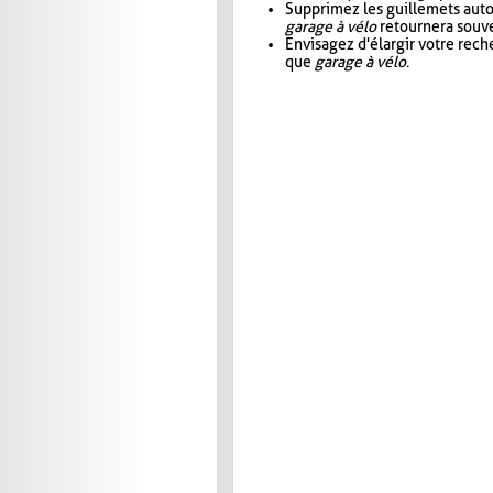
Supprimez les guillemets aut
garage à vélo
retournera souve
Envisagez d'élargir votre rec
que
garage à vélo
.