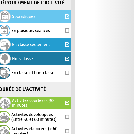
DÉROULEMENT DE L'ACTIVITÉ
Sporadiques
En plusieurs séances
En classe seulement
Hors classe
En classe et hors classe
DURÉE DE L'ACTIVITÉ
Activités courtes (< 30
minutes)
Activités développées
(Entre 30 et 60 minutes)
Activités élaborées (> 60
minutes)