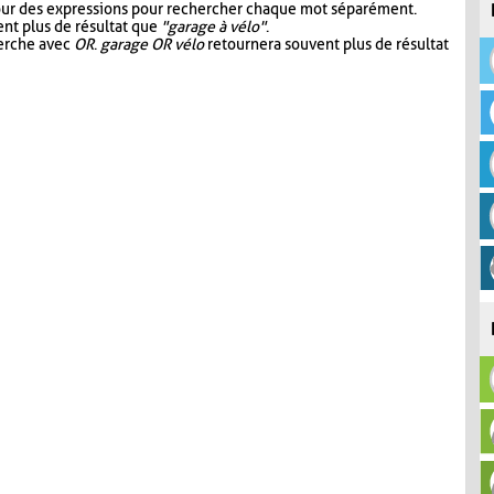
our des expressions pour rechercher chaque mot séparément.
nt plus de résultat que
"garage à vélo"
.
herche avec
OR
.
garage OR vélo
retournera souvent plus de résultat