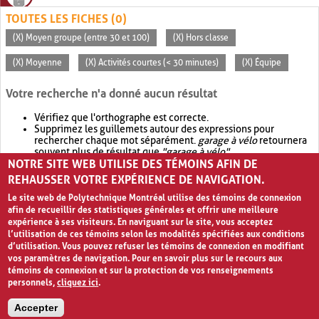
TOUTES LES FICHES (0)
(X) Moyen groupe (entre 30 et 100)
(X) Hors classe
(X) Moyenne
(X) Activités courtes (< 30 minutes)
(X) Équipe
Votre recherche n'a donné aucun résultat
Vérifiez que l'orthographe est correcte.
Supprimez les guillemets autour des expressions pour
rechercher chaque mot séparément.
garage à vélo
retournera
souvent plus de résultat que
"garage à vélo"
.
NOTRE SITE WEB UTILISE DES TÉMOINS AFIN DE
Envisagez d'élargir votre recherche avec
OR
.
garage OR vélo
retournera souvent plus de résultat que
garage à vélo
.
REHAUSSER VOTRE EXPÉRIENCE DE NAVIGATION.
Le site web de Polytechnique Montréal utilise des témoins de connexion
afin de recueillir des statistiques générales et offrir une meilleure
expérience à ses visiteurs. En naviguant sur le site, vous acceptez
l’utilisation de ces témoins selon les modalités spécifiées aux conditions
d’utilisation. Vous pouvez refuser les témoins de connexion en modifiant
vos paramètres de navigation. Pour en savoir plus sur le recours aux
témoins de connexion et sur la protection de vos renseignements
personnels,
cliquez ici
.
Avis de confidentialité et conditions d’utilisation
Accepter