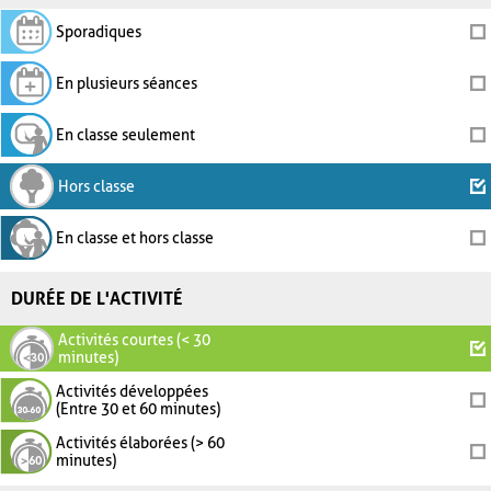
Sporadiques
En plusieurs séances
En classe seulement
Hors classe
En classe et hors classe
DURÉE DE L'ACTIVITÉ
Activités courtes (< 30
minutes)
Activités développées
(Entre 30 et 60 minutes)
Activités élaborées (> 60
minutes)