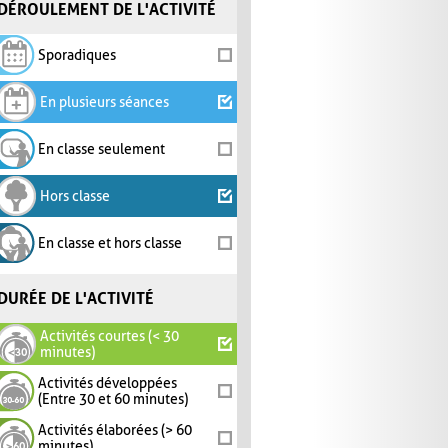
DÉROULEMENT DE L'ACTIVITÉ
Sporadiques
En plusieurs séances
En classe seulement
Hors classe
En classe et hors classe
DURÉE DE L'ACTIVITÉ
Activités courtes (< 30
minutes)
Activités développées
(Entre 30 et 60 minutes)
Activités élaborées (> 60
minutes)