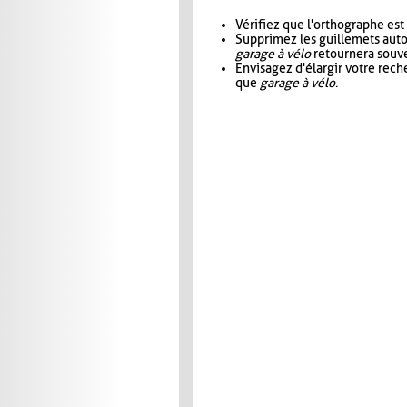
Vérifiez que l'orthographe est
Supprimez les guillemets aut
garage à vélo
retournera souve
Envisagez d'élargir votre rec
que
garage à vélo
.