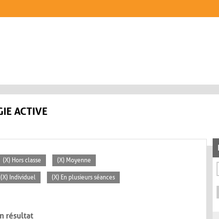
IE ACTIVE
(X) Hors classe
(X) Moyenne
(X) Individuel
(X) En plusieurs séances
n résultat