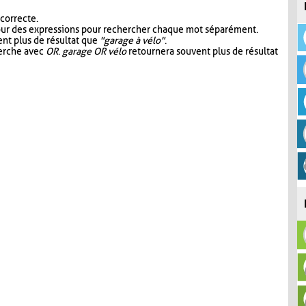
 correcte.
our des expressions pour rechercher chaque mot séparément.
nt plus de résultat que
"garage à vélo"
.
herche avec
OR
.
garage OR vélo
retournera souvent plus de résultat