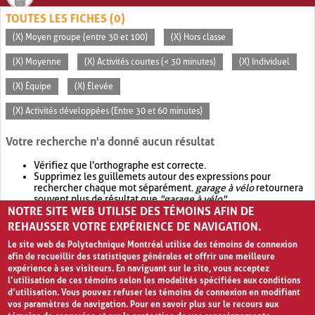
TOUTES LES FICHES (0)
(X) Moyen groupe (entre 30 et 100)
(X) Hors classe
(X) Moyenne
(X) Activités courtes (< 30 minutes)
(X) Individuel
(X) Équipe
(X) Élevée
(X) Activités développées (Entre 30 et 60 minutes)
Votre recherche n'a donné aucun résultat
Vérifiez que l'orthographe est correcte.
Supprimez les guillemets autour des expressions pour
rechercher chaque mot séparément.
garage à vélo
retournera
souvent plus de résultat que
"garage à vélo"
.
NOTRE SITE WEB UTILISE DES TÉMOINS AFIN DE
Envisagez d'élargir votre recherche avec
OR
.
garage OR vélo
retournera souvent plus de résultat que
garage à vélo
.
REHAUSSER VOTRE EXPÉRIENCE DE NAVIGATION.
Le site web de Polytechnique Montréal utilise des témoins de connexion
afin de recueillir des statistiques générales et offrir une meilleure
expérience à ses visiteurs. En naviguant sur le site, vous acceptez
l’utilisation de ces témoins selon les modalités spécifiées aux conditions
d’utilisation. Vous pouvez refuser les témoins de connexion en modifiant
vos paramètres de navigation. Pour en savoir plus sur le recours aux