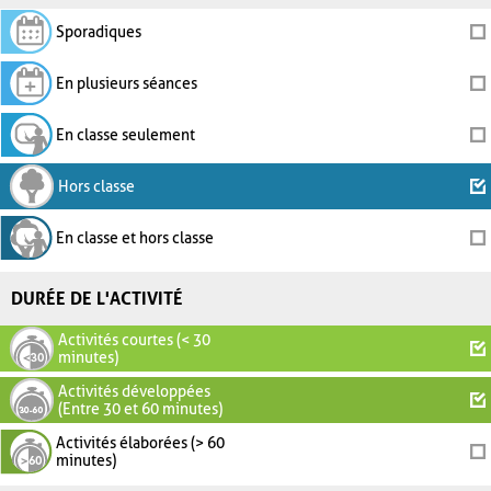
Sporadiques
En plusieurs séances
En classe seulement
Hors classe
En classe et hors classe
DURÉE DE L'ACTIVITÉ
Activités courtes (< 30
minutes)
Activités développées
(Entre 30 et 60 minutes)
Activités élaborées (> 60
minutes)