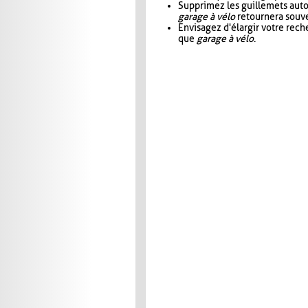
Supprimez les guillemets aut
garage à vélo
retournera souve
Envisagez d'élargir votre rec
que
garage à vélo
.