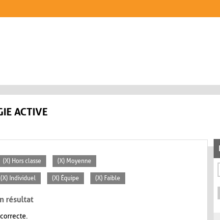
IE ACTIVE
(X) Hors classe
(X) Moyenne
(X) Individuel
(X) Équipe
(X) Faible
n résultat
 correcte.