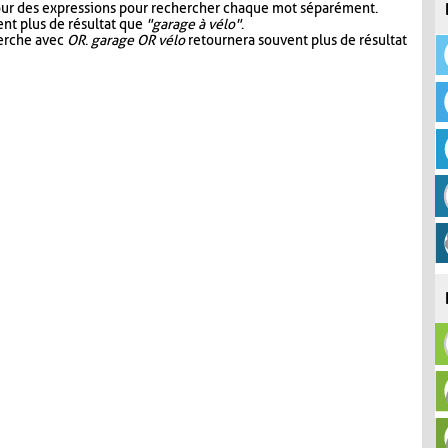
our des expressions pour rechercher chaque mot séparément.
nt plus de résultat que
"garage à vélo"
.
herche avec
OR
.
garage OR vélo
retournera souvent plus de résultat