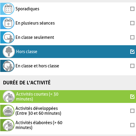
Sporadiques
En plusieurs séances
En classe seulement
Hors classe
En classe et hors classe
DURÉE DE L'ACTIVITÉ
Activités courtes (< 30
minutes)
Activités développées
(Entre 30 et 60 minutes)
Activités élaborées (> 60
minutes)