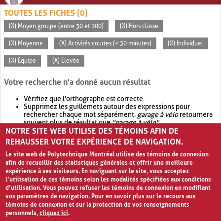
TOUTES LES FICHES (0)
(X) Moyen groupe (entre 30 et 100)
(X) Hors classe
(X) Moyenne
(X) Activités courtes (< 30 minutes)
(X) Individuel
(X) Équipe
(X) Élevée
Votre recherche n'a donné aucun résultat
Vérifiez que l'orthographe est correcte.
Supprimez les guillemets autour des expressions pour
rechercher chaque mot séparément.
garage à vélo
retournera
souvent plus de résultat que
"garage à vélo"
.
NOTRE SITE WEB UTILISE DES TÉMOINS AFIN DE
Envisagez d'élargir votre recherche avec
OR
.
garage OR vélo
retournera souvent plus de résultat que
garage à vélo
.
REHAUSSER VOTRE EXPÉRIENCE DE NAVIGATION.
Le site web de Polytechnique Montréal utilise des témoins de connexion
afin de recueillir des statistiques générales et offrir une meilleure
expérience à ses visiteurs. En naviguant sur le site, vous acceptez
l’utilisation de ces témoins selon les modalités spécifiées aux conditions
d’utilisation. Vous pouvez refuser les témoins de connexion en modifiant
vos paramètres de navigation. Pour en savoir plus sur le recours aux
témoins de connexion et sur la protection de vos renseignements
personnels,
cliquez ici
.
Avis de confidentialité et conditions d’utilisation