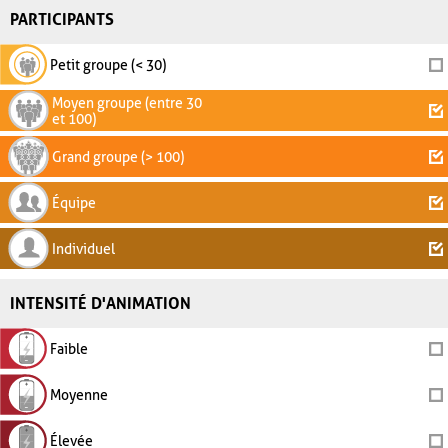
PARTICIPANTS
Petit groupe (< 30)
Moyen groupe (entre 30
et 100)
Grand groupe (> 100)
Équipe
Individuel
INTENSITÉ D'ANIMATION
Faible
Moyenne
Élevée