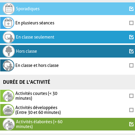
Sporadiques
En plusieurs séances
En classe seulement
Hors classe
En classe et hors classe
DURÉE DE L'ACTIVITÉ
Activités courtes (< 30
minutes)
Activités développées
(Entre 30 et 60 minutes)
Activités élaborées (> 60
minutes)