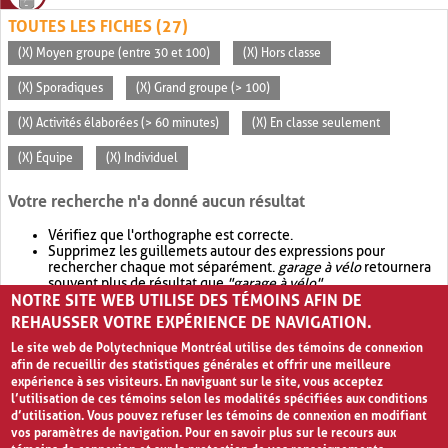
TOUTES LES FICHES (27)
(X) Moyen groupe (entre 30 et 100)
(X) Hors classe
(X) Sporadiques
(X) Grand groupe (> 100)
(X) Activités élaborées (> 60 minutes)
(X) En classe seulement
(X) Équipe
(X) Individuel
Votre recherche n'a donné aucun résultat
Vérifiez que l'orthographe est correcte.
Supprimez les guillemets autour des expressions pour
rechercher chaque mot séparément.
garage à vélo
retournera
souvent plus de résultat que
"garage à vélo"
.
NOTRE SITE WEB UTILISE DES TÉMOINS AFIN DE
Envisagez d'élargir votre recherche avec
OR
.
garage OR vélo
retournera souvent plus de résultat que
garage à vélo
.
REHAUSSER VOTRE EXPÉRIENCE DE NAVIGATION.
Le site web de Polytechnique Montréal utilise des témoins de connexion
afin de recueillir des statistiques générales et offrir une meilleure
expérience à ses visiteurs. En naviguant sur le site, vous acceptez
l’utilisation de ces témoins selon les modalités spécifiées aux conditions
d’utilisation. Vous pouvez refuser les témoins de connexion en modifiant
vos paramètres de navigation. Pour en savoir plus sur le recours aux