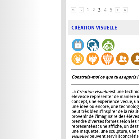
PAGES
«
‹
1
2
3
4
5
›
»
CRÉATION VISUELLE
Construis-moi ce que tu as appris !
La
Création visuelle
est une techni
élèves de représenter de manière 
concept, une expérience vécue, u
une idée ou encore, une technolog
peut très bien s'inspirer de la réal
provenir de l'imaginaire des élèves.
prendre diverses formes selon les 
représentées : une affiche, un dess
une maquette, une sculpture, une 
visuelles
peuvent servir à concrétis