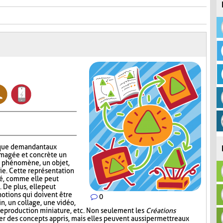
que demandant aux
imagée et concrète un
n phénomène, un objet,
ie. Cette représentation
ité, comme elle peut
 De plus, elle peut
notions qui doivent être
0
in, un collage, une vidéo,
reproduction miniature, etc. Non seulement les
Créations
er des concepts appris, mais elles peuvent aussi permettre aux