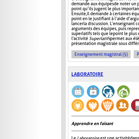
demande aux équipes de noter un pr
point qu’ils jugent le plus importan
Ensuite, il demande à certaines éq
point en le justifiant à l’aide d’ar
lancer la discussion. L’enseignant 
arguments des équipes, puis repre
superlatifs tels que le point le plu
l'activité
Superlatifs
permet aux élè
présentation magistrale sous différ
Enseignement magistral (5)
P
LABORATOIRE
Apprendre en faisant
Le
Laboratoire
est une activité dans