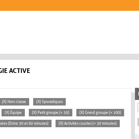
IE ACTIVE
(X) Hors classe
(X) Sporadiques
(X) Équipe
(X) Petit groupe (< 30)
(X) Grand groupe (> 100)
pées (Entre 30 et 60 minutes)
(X) Activités courtes (< 30 minutes)