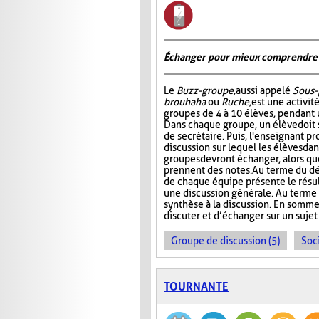
Échanger pour mieux comprendre
Le
Buzz-groupe,
aussi appelé
Sous-
brouhaha
ou
Ruche,
est une activit
groupes de 4 à 10 élèves, pendant 
Dans chaque groupe, un élève doit s
de secrétaire. Puis, l'enseignant p
discussion sur lequel les élèves da
groupes devront échanger, alors que
prennent des notes. Au terme du dé
de chaque équipe présente le résult
une discussion générale. Au terme de
synthèse à la discussion. En somme
discuter et d’échanger sur un sujet
Groupe de discussion (5)
Soci
TOURNANTE