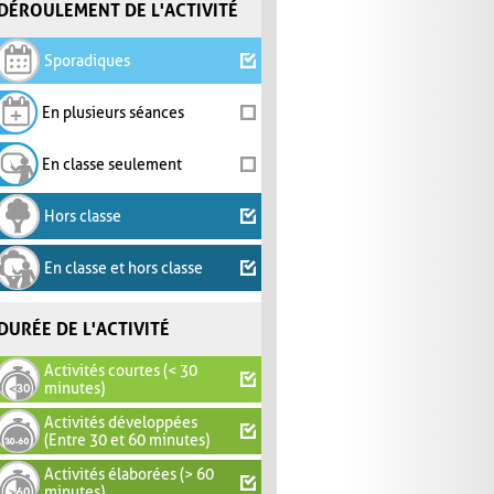
DÉROULEMENT DE L'ACTIVITÉ
Sporadiques
En plusieurs séances
En classe seulement
Hors classe
En classe et hors classe
DURÉE DE L'ACTIVITÉ
Activités courtes (< 30
minutes)
Activités développées
(Entre 30 et 60 minutes)
Activités élaborées (> 60
minutes)