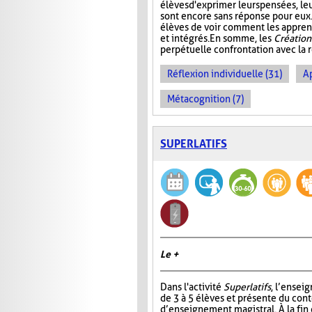
élèves d'exprimer leurs pensées, le
sont encore sans réponse pour eux. 
élèves de voir comment les appren
et intégrés. En somme, les
Création
perpétuelle confrontation avec la r
Réflexion individuelle (31)
A
Métacognition (7)
SUPERLATIFS
Le +
Dans l'activité
Superlatifs
, l’ensei
de 3 à 5 élèves et présente du con
d’enseignement magistral. À la fin d