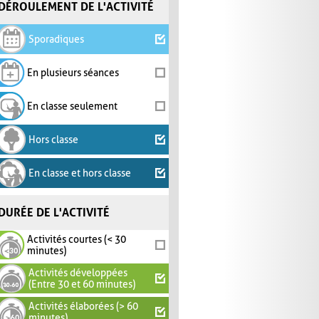
DÉROULEMENT DE L'ACTIVITÉ
Sporadiques
En plusieurs séances
En classe seulement
Hors classe
En classe et hors classe
DURÉE DE L'ACTIVITÉ
Activités courtes (< 30
minutes)
Activités développées
(Entre 30 et 60 minutes)
Activités élaborées (> 60
minutes)