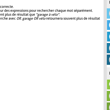
 correcte.
our des expressions pour rechercher chaque mot séparément.
nt plus de résultat que
"garage à vélo"
.
herche avec
OR
.
garage OR vélo
retournera souvent plus de résultat