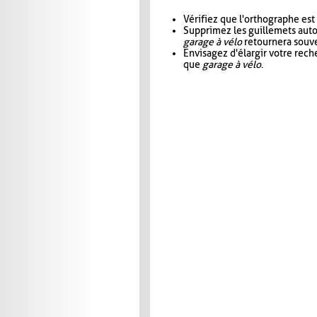
Vérifiez que l'orthographe est
Supprimez les guillemets aut
garage à vélo
retournera souve
Envisagez d'élargir votre rec
que
garage à vélo
.