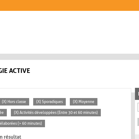
IE ACTIVE
(X) Hors classe
(X) Sporadiques
(X) Moyenne
vée
(X) Activités développées (Entre 30 et 60 minutes)
s élaborées (> 60 minutes)
n résultat