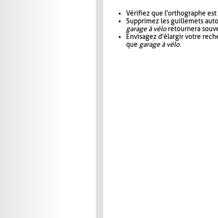
Vérifiez que l'orthographe est
Supprimez les guillemets aut
garage à vélo
retournera souve
Envisagez d'élargir votre rec
que
garage à vélo
.