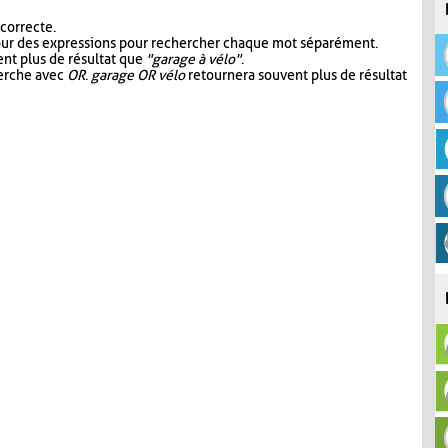
 correcte.
our des expressions pour rechercher chaque mot séparément.
nt plus de résultat que
"garage à vélo"
.
herche avec
OR
.
garage OR vélo
retournera souvent plus de résultat