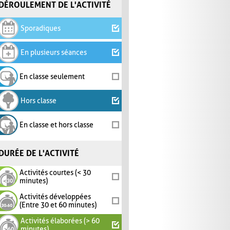
DÉROULEMENT DE L'ACTIVITÉ
Sporadiques
En plusieurs séances
En classe seulement
Hors classe
En classe et hors classe
DURÉE DE L'ACTIVITÉ
Activités courtes (< 30
minutes)
Activités développées
(Entre 30 et 60 minutes)
Activités élaborées (> 60
minutes)