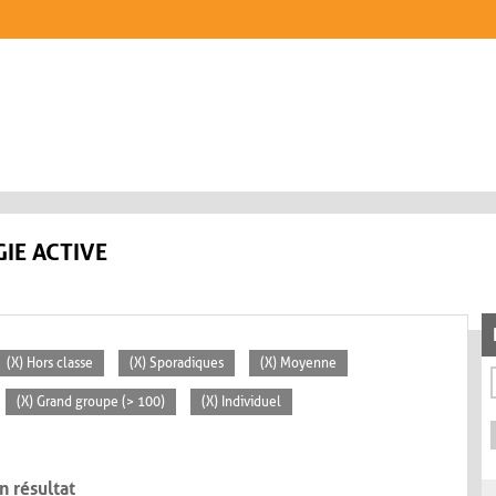
IE ACTIVE
(X) Hors classe
(X) Sporadiques
(X) Moyenne
(X) Grand groupe (> 100)
(X) Individuel
n résultat