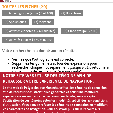
TOUTES LES FICHES (20)
(X) Moyen groupe (entre 30 et 100)
(X) Hors classe
(X) Sporadiques
(X) Moyenne
(X) Activités élaborées (> 60 minutes)
(X) Grand groupe (> 100)
(X) Activités courtes (< 30 minutes)
Votre recherche n'a donné aucun résultat
Vérifiez que l'orthographe est correcte.
Supprimez les guillemets autour des expressions pour
rechercher chaque mot séparément.
garage à vélo
retournera
souvent plus de résultat que
"garage à vélo"
.
NOTRE SITE WEB UTILISE DES TÉMOINS AFIN DE
Envisagez d'élargir votre recherche avec
OR
.
garage OR vélo
retournera souvent plus de résultat que
garage à vélo
.
REHAUSSER VOTRE EXPÉRIENCE DE NAVIGATION.
Le site web de Polytechnique Montréal utilise des témoins de connexion
afin de recueillir des statistiques générales et offrir une meilleure
expérience à ses visiteurs. En naviguant sur le site, vous acceptez
l’utilisation de ces témoins selon les modalités spécifiées aux conditions
d’utilisation. Vous pouvez refuser les témoins de connexion en modifiant
vos paramètres de navigation. Pour en savoir plus sur le recours aux