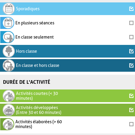
Sporadiques
En plusieurs séances
En classe seulement
Hors classe
En classe et hors classe
DURÉE DE L'ACTIVITÉ
Activités courtes (< 30
minutes)
Activités développées
(Entre 30 et 60 minutes)
Activités élaborées (> 60
minutes)