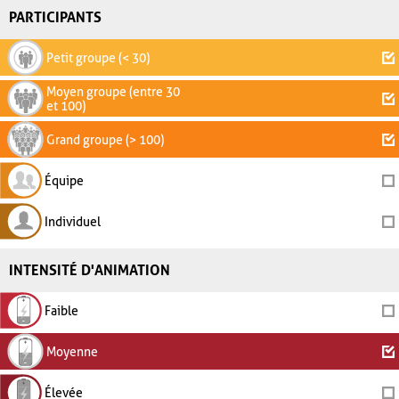
PARTICIPANTS
Petit groupe (< 30)
Moyen groupe (entre 30
et 100)
Grand groupe (> 100)
Équipe
Individuel
INTENSITÉ D'ANIMATION
Faible
Moyenne
Élevée