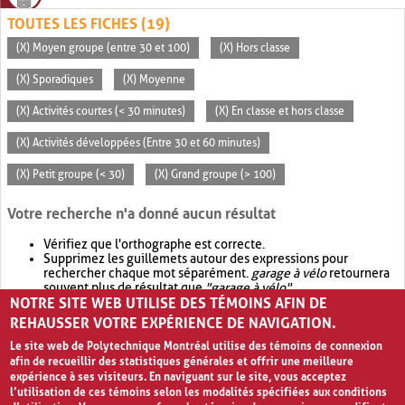
TOUTES LES FICHES (19)
(X) Moyen groupe (entre 30 et 100)
(X) Hors classe
(X) Sporadiques
(X) Moyenne
(X) Activités courtes (< 30 minutes)
(X) En classe et hors classe
(X) Activités développées (Entre 30 et 60 minutes)
(X) Petit groupe (< 30)
(X) Grand groupe (> 100)
Votre recherche n'a donné aucun résultat
Vérifiez que l'orthographe est correcte.
Supprimez les guillemets autour des expressions pour
rechercher chaque mot séparément.
garage à vélo
retournera
souvent plus de résultat que
"garage à vélo"
.
NOTRE SITE WEB UTILISE DES TÉMOINS AFIN DE
Envisagez d'élargir votre recherche avec
OR
.
garage OR vélo
retournera souvent plus de résultat que
garage à vélo
.
REHAUSSER VOTRE EXPÉRIENCE DE NAVIGATION.
Le site web de Polytechnique Montréal utilise des témoins de connexion
afin de recueillir des statistiques générales et offrir une meilleure
expérience à ses visiteurs. En naviguant sur le site, vous acceptez
l’utilisation de ces témoins selon les modalités spécifiées aux conditions