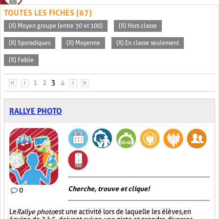
TOUTES LES FICHES (67)
(X) Moyen groupe (entre 30 et 100)
(X) Hors classe
(X) Sporadiques
(X) Moyenne
(X) En classe seulement
(X) Faible
PAGES
«
‹
1
2
3
4
›
»
RALLYE PHOTO
Cherche, trouve et clique !
0
Le
Rallye photo
est une activité lors de laquelle les élèves, en