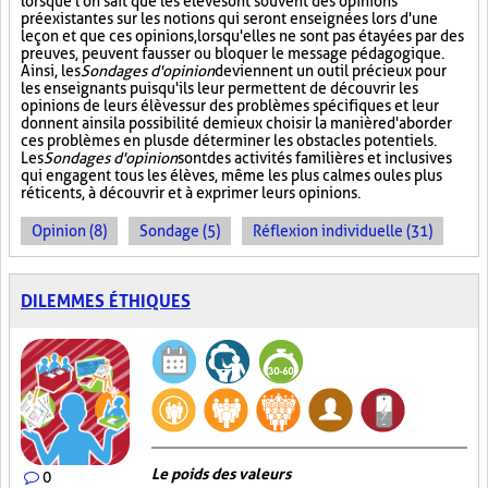
lorsque l'on sait que les élèves ont souvent des opinions
préexistantes sur les notions qui seront enseignées lors d'une
leçon et que ces opinions, lorsqu'elles ne sont pas étayées par des
preuves, peuvent fausser ou bloquer le message pédagogique.
Ainsi, les
Sondages d'opinion
deviennent un outil précieux pour
les enseignants puisqu'ils leur permettent de découvrir les
opinions de leurs élèves sur des problèmes spécifiques et leur
donnent ainsi la possibilité de mieux choisir la manière d'aborder
ces problèmes en plus de déterminer les obstacles potentiels.
Les
Sondages d'opinion
sont des activités familières et inclusives
qui engagent tous les élèves, même les plus calmes ou les plus
réticents, à découvrir et à exprimer leurs opinions.
Opinion (8)
Sondage (5)
Réflexion individuelle (31)
DILEMMES ÉTHIQUES
Le poids des valeurs
0