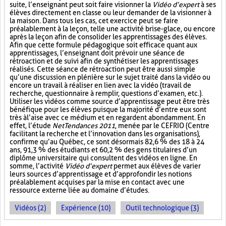
suite, l’enseignant peut soit faire visionner la
Vidéo d’expert
à ses
élèves directement en classe ou leur demander de la visionner à
la maison. Dans tous les cas, cet exercice peut se faire
préalablement à la leçon, telle une activité brise-glace, ou encore
après la leçon afin de consolider les apprentissages des élèves.
Afin que cette formule pédagogique soit efficace quant aux
apprentissages, l’enseignant doit prévoir une séance de
rétroaction et de suivi afin de synthétiser les apprentissages
réalisés. Cette séance de rétroaction peut être aussi simple
qu’une discussion en plénière sur le sujet traité dans la vidéo ou
encore un travail à réaliser en lien avec la vidéo (travail de
recherche, questionnaire à remplir, questions d’examen, etc.).
Utiliser les vidéos comme source d’apprentissage peut être très
bénéfique pour les élèves puisque la majorité d’entre eux sont
très à l’aise avec ce médium et en regardent abondamment. En
effet, l’étude
NetTendances 2011
, menée par le CEFRIO (Centre
facilitant la recherche et l’innovation dans les organisations),
confirme qu’au Québec, ce sont désormais 82,6 % des 18 à 24
ans, 91,3 % des étudiants et 60,2 % des gens titulaires d’un
diplôme universitaire qui consultent des vidéos en ligne. En
somme, l’activité
Vidéo d’expert
permet aux élèves de varier
leurs sources d’apprentissage et d’approfondir les notions
préalablement acquises par la mise en contact avec une
ressource externe liée au domaine d’études.
Vidéos (2)
Expérience (10)
Outil technologique (3)