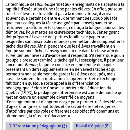
La technique des
Bombes
permet aux enseignants de s'adapter à la
rapidité d'exécution d'une tâche par les élèves. En effet, puisque
tous les élèves ne travaillent pas à la même vitesse, il arrive
souvent que certains d'entre eux terminent beaucoup plus tôt
que leurs collègues la tâche assignée par l'enseignant et se
retrouvent à se tourner les pouces, ce qui, à la longue, pourrait les
démotiver. Pour mettre en œuvre cette technique, l'enseignant
doit préparer à l'avance des petites feuilles de papier sur
lesquelles sont inscrits des énoncés permettant de complexifier la
tâche des élèves. Ainsi, pendant que les élèves travaillent en
équipe sur une tâche, l'enseignant circule dans la classe afin de
surveiller leur niveau d'avancement respectif. S'il remarque qu'un
groupe a presque terminé la tâche qui lui est assignée, il peut leur
lancer une
Bombe
, laquelle consiste en une feuille de papier
présentant un défi supplémentaire en lien avec la tâche et qui
permettra non seulement de garder les élèves occupés, mais
aussi de soutenir leur motivation à apprendre. Cette technique
fait donc en quelque sorte appel à la différenciation
pédagogique. Selon le Conseil supérieur de l'éducation du
Québec (1993), la pédagogie différenciée est « une démarche qui
met en œuvre un ensemble diversifié de moyens
d’enseignement et d’apprentissage pour permettre à des élèves
d’âges, d’origines, d’aptitudes et de savoir-faire hétérogènes
d’atteindre par des voies différentes des objectifs communs et,
ultimement, la réussite éducative. »
Différenciation pédagogique (3)
Travail d'équipe (8)