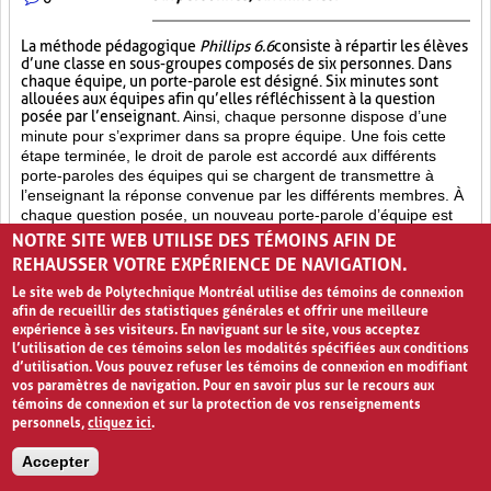
La méthode pédagogique
Phillips 6.6
consiste à répartir les élèves
d’une classe en sous-groupes composés de six personnes. Dans
chaque équipe, un porte-parole est désigné. Six minutes sont
allouées aux équipes afin qu’elles réfléchissent à la question
posée par l’enseignant.
Ainsi, chaque personne dispose d’une
minute pour s’exprimer dans sa propre équipe. Une fois cette
étape terminée, le droit de parole est accordé aux différents
porte-paroles des équipes qui se chargent de transmettre à
l’enseignant la réponse convenue par les différents membres. À
chaque question posée, un nouveau porte-parole d’équipe est
désigné. Cette méthode pour recueillir des réponses à une
NOTRE SITE WEB UTILISE DES TÉMOINS AFIN DE
question s’avère fort avantageuse dans les grands groupes où il
REHAUSSER VOTRE EXPÉRIENCE DE NAVIGATION.
est difficile de donner la parole à tous les élèves. De plus, elle
Le site web de Polytechnique Montréal utilise des témoins de connexion
permet de diviser équitablement le temps de parole accordé à
afin de recueillir des statistiques générales et offrir une meilleure
chaque élève à l’intérieur des sous-groupes.
expérience à ses visiteurs. En naviguant sur le site, vous acceptez
l’utilisation de ces témoins selon les modalités spécifiées aux conditions
Groupe de discussion (5)
Socialisation (8)
d’utilisation. Vous pouvez refuser les témoins de connexion en modifiant
vos paramètres de navigation. Pour en savoir plus sur le recours aux
Enseignement par les pairs (7)
témoins de connexion et sur la protection de vos renseignements
personnels,
cliquez ici
.
PAGES
Accepter
«
‹
1
2
3
4
›
»