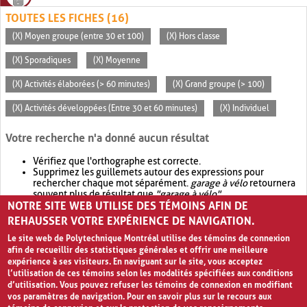
TOUTES LES FICHES (16)
(X) Moyen groupe (entre 30 et 100)
(X) Hors classe
(X) Sporadiques
(X) Moyenne
(X) Activités élaborées (> 60 minutes)
(X) Grand groupe (> 100)
(X) Activités développées (Entre 30 et 60 minutes)
(X) Individuel
Votre recherche n'a donné aucun résultat
Vérifiez que l'orthographe est correcte.
Supprimez les guillemets autour des expressions pour
rechercher chaque mot séparément.
garage à vélo
retournera
souvent plus de résultat que
"garage à vélo"
.
NOTRE SITE WEB UTILISE DES TÉMOINS AFIN DE
Envisagez d'élargir votre recherche avec
OR
.
garage OR vélo
retournera souvent plus de résultat que
garage à vélo
.
REHAUSSER VOTRE EXPÉRIENCE DE NAVIGATION.
Le site web de Polytechnique Montréal utilise des témoins de connexion
afin de recueillir des statistiques générales et offrir une meilleure
expérience à ses visiteurs. En naviguant sur le site, vous acceptez
l’utilisation de ces témoins selon les modalités spécifiées aux conditions
d’utilisation. Vous pouvez refuser les témoins de connexion en modifiant
vos paramètres de navigation. Pour en savoir plus sur le recours aux