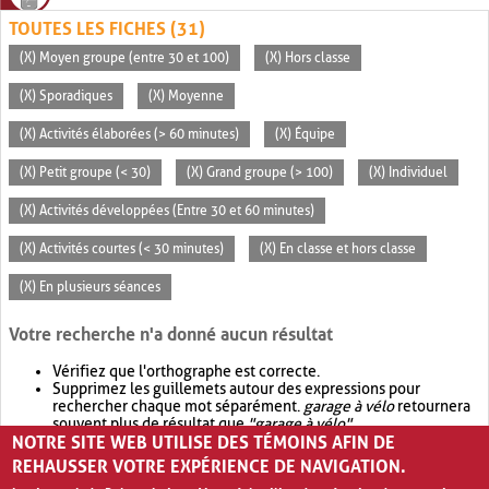
TOUTES LES FICHES (31)
(X) Moyen groupe (entre 30 et 100)
(X) Hors classe
(X) Sporadiques
(X) Moyenne
(X) Activités élaborées (> 60 minutes)
(X) Équipe
(X) Petit groupe (< 30)
(X) Grand groupe (> 100)
(X) Individuel
(X) Activités développées (Entre 30 et 60 minutes)
(X) Activités courtes (< 30 minutes)
(X) En classe et hors classe
(X) En plusieurs séances
Votre recherche n'a donné aucun résultat
Vérifiez que l'orthographe est correcte.
Supprimez les guillemets autour des expressions pour
rechercher chaque mot séparément.
garage à vélo
retournera
souvent plus de résultat que
"garage à vélo"
.
NOTRE SITE WEB UTILISE DES TÉMOINS AFIN DE
Envisagez d'élargir votre recherche avec
OR
.
garage OR vélo
retournera souvent plus de résultat que
garage à vélo
.
REHAUSSER VOTRE EXPÉRIENCE DE NAVIGATION.