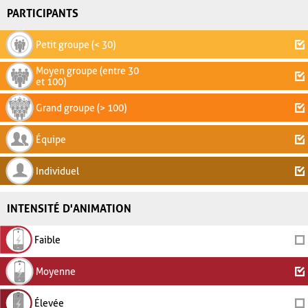
PARTICIPANTS
Petit groupe (< 30)
Moyen groupe (entre 30
et 100)
Grand groupe (> 100)
Équipe
Individuel
INTENSITÉ D'ANIMATION
Faible
Moyenne
Élevée