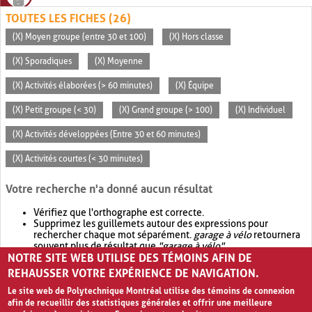
TOUTES LES FICHES (26)
(X) Moyen groupe (entre 30 et 100)
(X) Hors classe
(X) Sporadiques
(X) Moyenne
(X) Activités élaborées (> 60 minutes)
(X) Équipe
(X) Petit groupe (< 30)
(X) Grand groupe (> 100)
(X) Individuel
(X) Activités développées (Entre 30 et 60 minutes)
(X) Activités courtes (< 30 minutes)
Votre recherche n'a donné aucun résultat
Vérifiez que l'orthographe est correcte.
Supprimez les guillemets autour des expressions pour
rechercher chaque mot séparément.
garage à vélo
retournera
souvent plus de résultat que
"garage à vélo"
.
NOTRE SITE WEB UTILISE DES TÉMOINS AFIN DE
Envisagez d'élargir votre recherche avec
OR
.
garage OR vélo
retournera souvent plus de résultat que
garage à vélo
.
REHAUSSER VOTRE EXPÉRIENCE DE NAVIGATION.
Le site web de Polytechnique Montréal utilise des témoins de connexion
afin de recueillir des statistiques générales et offrir une meilleure