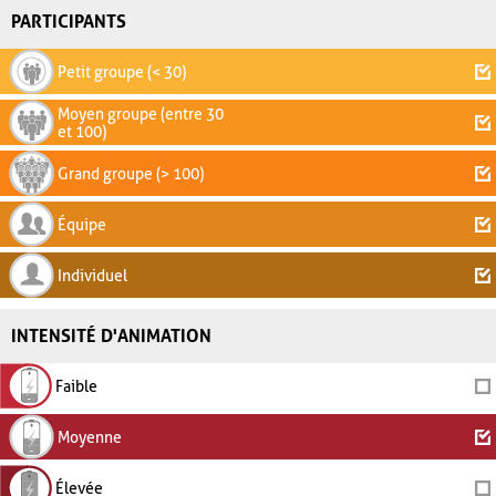
PARTICIPANTS
Petit groupe (< 30)
Moyen groupe (entre 30
et 100)
Grand groupe (> 100)
Équipe
Individuel
INTENSITÉ D'ANIMATION
Faible
Moyenne
Élevée