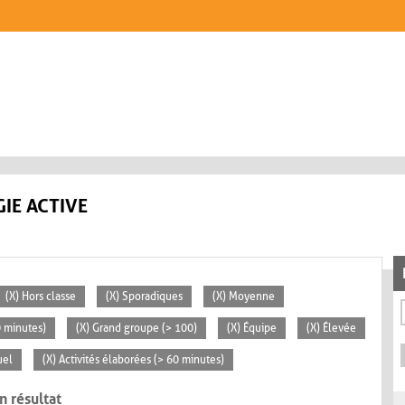
IE ACTIVE
(X) Hors classe
(X) Sporadiques
(X) Moyenne
0 minutes)
(X) Grand groupe (> 100)
(X) Équipe
(X) Élevée
uel
(X) Activités élaborées (> 60 minutes)
n résultat