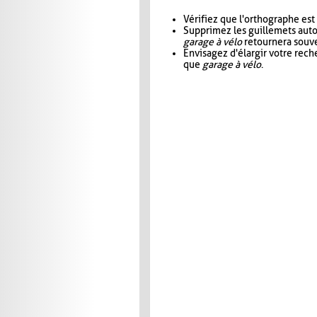
Vérifiez que l'orthographe est
Supprimez les guillemets aut
garage à vélo
retournera souve
Envisagez d'élargir votre rec
que
garage à vélo
.