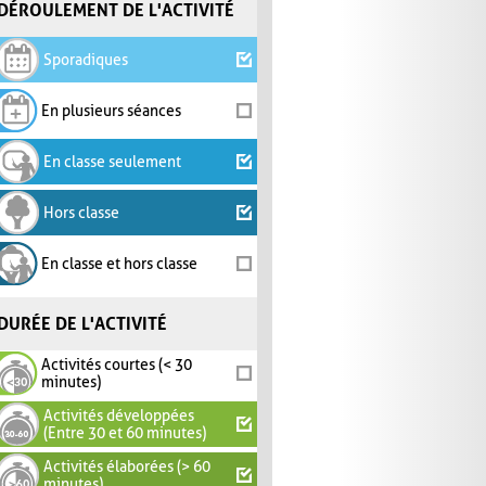
DÉROULEMENT DE L'ACTIVITÉ
Sporadiques
En plusieurs séances
En classe seulement
Hors classe
En classe et hors classe
DURÉE DE L'ACTIVITÉ
Activités courtes (< 30
minutes)
Activités développées
(Entre 30 et 60 minutes)
Activités élaborées (> 60
minutes)