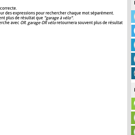
 correcte.
our des expressions pour rechercher chaque mot séparément.
nt plus de résultat que
"garage à vélo"
.
herche avec
OR
.
garage OR vélo
retournera souvent plus de résultat