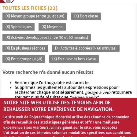
TOUTES LES FICHES (22)
(X) Moyen groupe (entre 30 et 100)
(X) Hors classe
(X) Sporadiques
(X) Moyenne
(X) Activités développées (Entre 30 et 60 minutes)
(X) En plusieurs séances
(X) Activités élaborées (> 60 minutes)
(X) Petit groupe (< 30)
(X) En classe et hors classe
Votre recherche n'a donné aucun résultat
Vérifiez que l'orthographe est correcte.
Supprimez les guillemets autour des expressions pour
rechercher chaque mot séparément.
garage à vélo
retournera
souvent plus de résultat que
"garage à vélo"
.
NOTRE SITE WEB UTILISE DES TÉMOINS AFIN DE
Envisagez d'élargir votre recherche avec
OR
.
garage OR vélo
retournera souvent plus de résultat que
garage à vélo
.
REHAUSSER VOTRE EXPÉRIENCE DE NAVIGATION.
Le site web de Polytechnique Montréal utilise des témoins de connexion
afin de recueillir des statistiques générales et offrir une meilleure
expérience à ses visiteurs. En naviguant sur le site, vous acceptez
l’utilisation de ces témoins selon les modalités spécifiées aux conditions