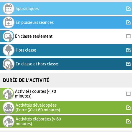
Sporadiques
En plusieurs séances
En classe seulement
Hors classe
En classe et hors classe
DURÉE DE L'ACTIVITÉ
Activités courtes (< 30
minutes)
Activités développées
(Entre 30 et 60 minutes)
Activités élaborées (> 60
minutes)