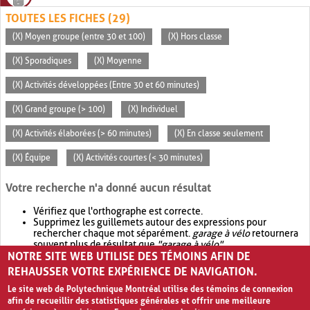
TOUTES LES FICHES (29)
(X) Moyen groupe (entre 30 et 100)
(X) Hors classe
(X) Sporadiques
(X) Moyenne
(X) Activités développées (Entre 30 et 60 minutes)
(X) Grand groupe (> 100)
(X) Individuel
(X) Activités élaborées (> 60 minutes)
(X) En classe seulement
(X) Équipe
(X) Activités courtes (< 30 minutes)
Votre recherche n'a donné aucun résultat
Vérifiez que l'orthographe est correcte.
Supprimez les guillemets autour des expressions pour
rechercher chaque mot séparément.
garage à vélo
retournera
souvent plus de résultat que
"garage à vélo"
.
NOTRE SITE WEB UTILISE DES TÉMOINS AFIN DE
Envisagez d'élargir votre recherche avec
OR
.
garage OR vélo
retournera souvent plus de résultat que
garage à vélo
.
REHAUSSER VOTRE EXPÉRIENCE DE NAVIGATION.
Le site web de Polytechnique Montréal utilise des témoins de connexion
afin de recueillir des statistiques générales et offrir une meilleure