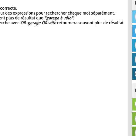
 correcte.
our des expressions pour rechercher chaque mot séparément.
nt plus de résultat que
"garage à vélo"
.
herche avec
OR
.
garage OR vélo
retournera souvent plus de résultat