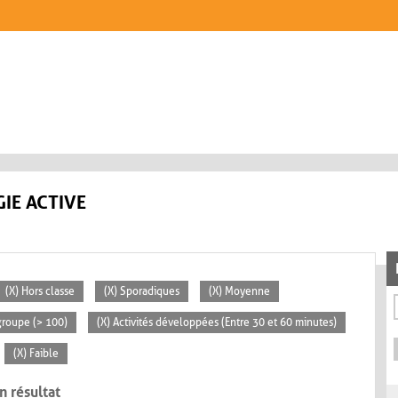
IE ACTIVE
(X) Hors classe
(X) Sporadiques
(X) Moyenne
groupe (> 100)
(X) Activités développées (Entre 30 et 60 minutes)
(X) Faible
n résultat