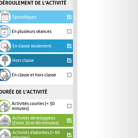
DÉROULEMENT DE L'ACTIVITÉ
Sporadiques
En plusieurs séances
En classe seulement
Hors classe
En classe et hors classe
DURÉE DE L'ACTIVITÉ
Activités courtes (< 30
minutes)
Activités développées
(Entre 30 et 60 minutes)
Activités élaborées (> 60
minutes)