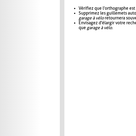
Vérifiez que l'orthographe est
Supprimez les guillemets aut
garage à vélo
retournera souve
Envisagez d'élargir votre rec
que
garage à vélo
.