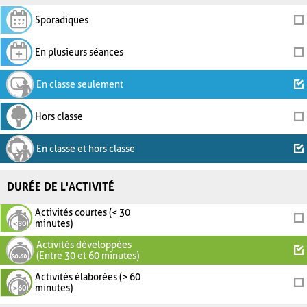
Sporadiques
En plusieurs séances
En classe seulement
Hors classe
En classe et hors classe
DURÉE DE L'ACTIVITÉ
Activités courtes (< 30
minutes)
Activités développées
(Entre 30 et 60 minutes)
Activités élaborées (> 60
minutes)