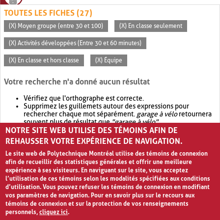
TOUTES LES FICHES (27)
(X) Moyen groupe (entre 30 et 100)
(X) En classe seulement
(X) Activités développées (Entre 30 et 60 minutes)
(X) En classe et hors classe
(X) Équipe
Votre recherche n'a donné aucun résultat
Vérifiez que l'orthographe est correcte.
Supprimez les guillemets autour des expressions pour
rechercher chaque mot séparément.
garage à vélo
retournera
souvent plus de résultat que
"garage à vélo"
.
NOTRE SITE WEB UTILISE DES TÉMOINS AFIN DE
Envisagez d'élargir votre recherche avec
OR
.
garage OR vélo
retournera souvent plus de résultat que
garage à vélo
.
REHAUSSER VOTRE EXPÉRIENCE DE NAVIGATION.
Le site web de Polytechnique Montréal utilise des témoins de connexion
afin de recueillir des statistiques générales et offrir une meilleure
expérience à ses visiteurs. En naviguant sur le site, vous acceptez
l’utilisation de ces témoins selon les modalités spécifiées aux conditions
d’utilisation. Vous pouvez refuser les témoins de connexion en modifiant
vos paramètres de navigation. Pour en savoir plus sur le recours aux
témoins de connexion et sur la protection de vos renseignements
personnels,
cliquez ici
.
Avis de confidentialité et conditions d’utilisation